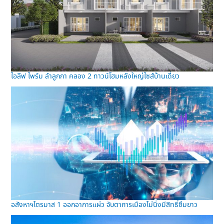
ไอลีฟ ไพร์ม ลำลูกกา คลอง 2 ทาวน์โฮมหลังใหญ่ไซส์บ้านเดี่ยว
อสังหาฯไตรมาส 1 ออกอาการแผ่ว จับตาการเมืองไม่นิ่งมีสิทธิ์ซึมยาว