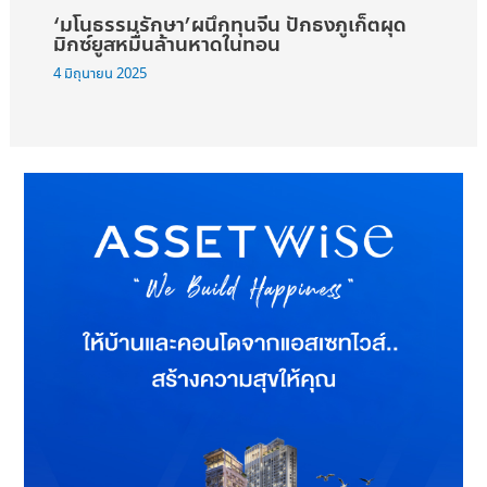
‘มโนธรรมรักษา’ผนึกทุนจีน ปักธงภูเก็ตผุด
มิกซ์ยูสหมื่นล้านหาดในทอน
4 มิถุนายน 2025