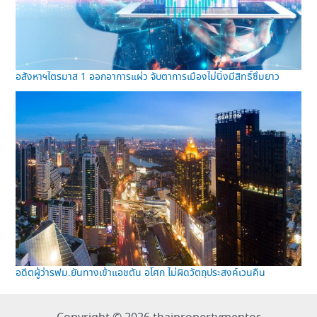
อสังหาฯไตรมาส 1 ออกอาการแผ่ว จับตาการเมืองไม่นิ่งมีสิทธิ์ซึมยาว
อดีตผู้ว่ารฟม.ยันทางเข้าแอชตัน อโศก ไม่ผิดวัตถุประสงค์เวนคืน