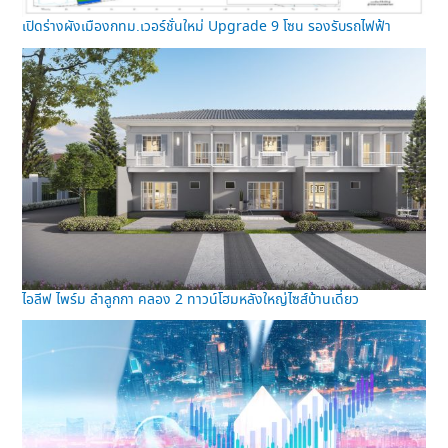
เปิดร่างผังเมืองกทม.เวอร์ชั่นใหม่ Upgrade 9 โซน รองรับรถไฟฟ้า
ไอลีฟ ไพร์ม ลำลูกกา คลอง 2 ทาวน์โฮมหลังใหญ่ไซส์บ้านเดี่ยว