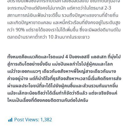
อัตราเงินเฟ้อซึ่งจะกระทบต่อกำลังซื้อลดลงไป ขณะที่ต้นทุนอาจ
จะกระทบบ้างแต่ยังคงไม่มากนัก แต่คาดว่าในไตรมาส 2-3
สถานการณ์เงินเฟ้อน่าจะดีขึ้น รวมถึงปัญหาแรงงานที่ย้ายถิ่น
และเกิดปัญหาขาดแคลน และหนี้ครัวเรือนที่ยังคงอยู่ในระดับสูง
กว่า 90% แต่รายได้ของเราไม่ได้เพิ่มขึ้น ซึ่งจะมีผลต่อดีมานด์ใน
ตลาดบ้านราคาต่ำกว่า 10 ล้านบาทในระยะยาว
ทั้งหมดคือแนวคิดและโรดแมป 4 ปีของเอสซี แอสเสท ที่มุ่งไป
สู่การเติบโตอย่างยั่งยืน แบ่งปันผลกำไรไปสู่ผู้คนและโลก
แม้ว่าจะออกแนวๆ เดียวกับอสังหาฯพี่ใหญ่สายเดียวกันบาง
ค่ายอยู่บ้าง แต่ก็น่าดีใจที่ธุรกิจอสังหาฯเวลานี้เริ่มคิดถึงการส่ง
ผ่านผลประโยชน์ที่จะได้ไปยังผู้คนอื่นและส่วนรวมกันมากขึ้น
แม้จะเล็กจะน้อยถือว่าได้เริ่มทำก็จัดว่าดีแล้ว แต่จะจริงจังแค่
ไหนเป็นเรื่องที่ต้องคอยติดตามกันต่อไปครับ
Post Views:
1,382