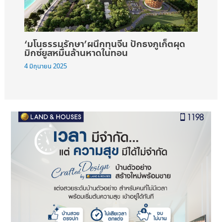
‘มโนธรรมรักษา’ผนึกทุนจีน ปักธงภูเก็ตผุด
มิกซ์ยูสหมื่นล้านหาดในทอน
4 มิถุนายน 2025