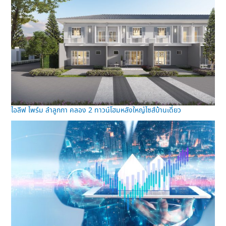
ไอลีฟ ไพร์ม ลำลูกกา คลอง 2 ทาวน์โฮมหลังใหญ่ไซส์บ้านเดี่ยว