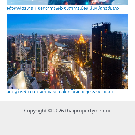
อสังหาฯไตรมาส 1 ออกอาการแผ่ว จับตาการเมืองไม่นิ่งมีสิทธิ์ซึมยาว
อดีตผู้ว่ารฟม.ยันทางเข้าแอชตัน อโศก ไม่ผิดวัตถุประสงค์เวนคืน
Copyright © 2026 thaipropertymentor