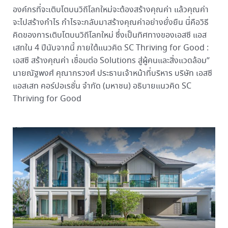
องค์กรที่จะเติบโตบนวิถีโลกใหม่จะต้องสร้างคุณค่า แล้วคุณค่า
จะไปสร้างกำไร กำไรจะกลับมาสร้างคุณค่าอย่างยั่งยืน นี่คือวิธี
คิดของการเติบโตบนวิถีโลกใหม่ ซึ่งเป็นทิศทางของเอสซี แอส
เสทใน 4 ปีนับจากนี้ ภายใต้แนวคิด SC Thriving for Good :
เอสซี สร้างคุณค่า เชื่อมต่อ Solutions สู่ผู้คนและสิ่งแวดล้อม”
นายณัฐพงศ์ คุณากรวงศ์ ประธานเจ้าหน้าที่บริหาร บริษัท เอสซี
แอสเสท คอร์ปอเรชั่น จำกัด (มหาชน) อธิบายแนวคิด SC
Thriving for Good