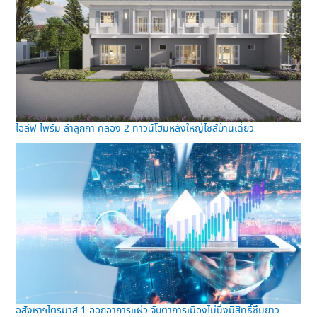
ไอลีฟ ไพร์ม ลำลูกกา คลอง 2 ทาวน์โฮมหลังใหญ่ไซส์บ้านเดี่ยว
อสังหาฯไตรมาส 1 ออกอาการแผ่ว จับตาการเมืองไม่นิ่งมีสิทธิ์ซึมยาว