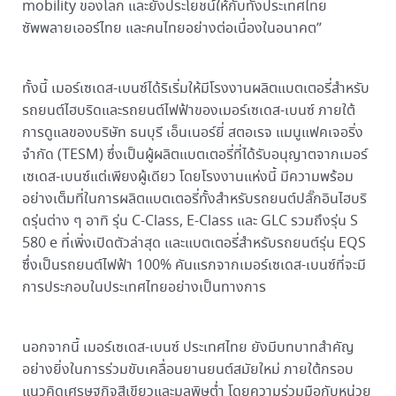
mobility ของโลก และยังประโยชน์ให้กับทั้งประเทศไทย
ซัพพลายเออร์ไทย และคนไทยอย่างต่อเนื่องในอนาคต”
ทั้งนี้ เมอร์เซเดส-เบนซ์ได้ริเริ่มให้มีโรงงานผลิตแบตเตอรี่สำหรับ
รถยนต์ไฮบริดและรถยนต์ไฟฟ้าของเมอร์เซเดส-เบนซ์ ภายใต้
การดูแลของบริษัท ธนบุรี เอ็นเนอร์ยี่ สตอเรจ แมนูแฟคเจอริ่ง
จำกัด (TESM) ซึ่งเป็นผู้ผลิตแบตเตอรี่ที่ได้รับอนุญาตจากเมอร์
เซเดส-เบนซ์แต่เพียงผู้เดียว โดยโรงงานแห่งนี้ มีความพร้อม
อย่างเต็มที่ในการผลิตแบตเตอรี่ทั้งสำหรับรถยนต์ปลั๊กอินไฮบริ
ดรุ่นต่าง ๆ อาทิ รุ่น C-Class, E-Class และ GLC รวมถึงรุ่น S
580 e ที่เพิ่งเปิดตัวล่าสุด และแบตเตอรี่สำหรับรถยนต์รุ่น EQS
ซึ่งเป็นรถยนต์ไฟฟ้า 100% คันแรกจากเมอร์เซเดส-เบนซ์ที่จะมี
การประกอบในประเทศไทยอย่างเป็นทางการ
นอกจากนี้ เมอร์เซเดส-เบนซ์ ประเทศไทย ยังมีบทบาทสำคัญ
อย่างยิ่งในการร่วมขับเคลื่อนยานยนต์สมัยใหม่ ภายใต้กรอบ
แนวคิดเศรษฐกิจสีเขียวและมลพิษต่ำ โดยความร่วมมือกับหน่วย