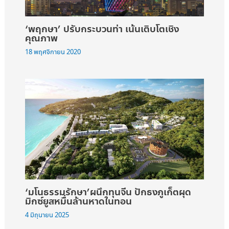
‘พฤกษา’ ปรับกระบวนท่า เน้นเติบโตเชิง
คุณภาพ
18 พฤศจิกายน 2020
‘มโนธรรมรักษา’ผนึกทุนจีน ปักธงภูเก็ตผุด
มิกซ์ยูสหมื่นล้านหาดในทอน
4 มิถุนายน 2025