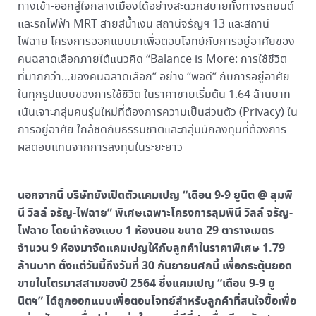
ทางเข้า-ออกสู่ใจกลางเมืองได้อย่างสะดวกสบายทั้งทางรถยนต์
และรถไฟฟ้า MRT สายสีน้ำเงิน สถานีจรัญฯ 13 และสถานี
ไฟฉาย โครงการออกแบบมาเพื่อตอบโจทย์กับการอยู่อาศัยของ
คนฉลาดเลือกภายใต้แนวคิด “Balance is More: การใช้ชีวิต
ที่มากกว่า…ของคนฉลาดเลือก” อย่าง “พอดี” กับการอยู่อาศัย
ในทุกรูปแบบของการใช้ชีวิต ในราคาขายเริ่มต้น 1.64 ล้านบาท
เน้นเจาะกลุ่มคนรุ่นใหม่ที่ต้องการความเป็นส่วนตัว (Privacy) ใน
การอยู่อาศัย ใกล้ชิดกับธรรมชาติและกลุ่มนักลงทุนที่ต้องการ
ผลตอบแทนจากการลงทุนในระยะยาว
นอกจากนี้ บริษัทยังเปิดตัวแคมเปญ “เดือน 9-9 ยูนิต @ ลุมพิ
นี วิลล์ จรัญ-ไฟฉาย” พิเศษเฉพาะโครงการลุมพินี วิลล์ จรัญ-
ไฟฉาย โดยนำห้องแบบ 1 ห้องนอน ขนาด 29 ตารางเมตร
จำนวน 9 ห้องมาจัดแคมเปญให้กับลูกค้าในราคาพิเศษ 1.79
ล้านบาท ตั้งแต่วันนี้ถึงวันที่ 30 กันยายนศกนี้ เพื่อกระตุ้นยอด
ขายในไตรมาสสามของปี 2564 ซึ่งแคมเปญ “เดือน 9-9 ยู
นิตฯ” ได้ถูกออกแบบเพื่อตอบโจทย์สำหรับลูกค้าที่สนใจซื้อเพื่อ