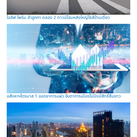
ไอลีฟ ไพร์ม ลำลูกกา คลอง 2 ทาวน์โฮมหลังใหญ่ไซส์บ้านเดี่ยว
อสังหาฯไตรมาส 1 ออกอาการแผ่ว จับตาการเมืองไม่นิ่งมีสิทธิ์ซึมยาว