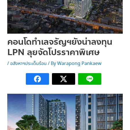
คอนโดทำเลจรัญฯยังน่าลงทุน
LPN ลุยจัดโปรราคาพิเศษ
/
อสังหาฯประเด็นร้อน
/ By
Warapong Pankaew