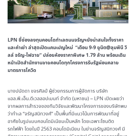
LPN ชี้ช่องลงทุนคอนโดทำเลถนนจรัญฯยังน่าสนใจทั้งราคา
และค่าเช่า ล่าสุดเปิดแคมเปญใหม่ “เดือน 9-9 ยูนิต@ลุมพินี วิ
ลล์ จรัญ-ไฟฉาย” ปล่อยห้องราคาพิเศษ 1.79 ล้าน พร้อมเดิน
หน้าเปิดสำนักงานขายคอนโดทุกโครงการรับรัฐผ่อนคลาย
มาตรการโควิด
นางปนัดดา ขจรศิลป์ ผู้ช่วยกรรมการผู้จัดการ บริษัท
แอล.พี.เอ็น.ดีเวลลอปเมนท์ จำกัด (มหาชน) – LPN เปิดเผยว่า
จากผลการสำรวจของทีมวิจัยและพัฒนาโครงการของบริษัทพบ
ว่าทำเล “จรัญสนิทวงศ์” เป็นพื้นที่มีแนวโน้มการพัฒนาที่อยู่
อาศัยในรูปแบบคอนโดมิเนียมเป็นหลัก โดยเฉพาะโซนติด
รถไฟฟ้า โดยในปี 2563 คอนโดมิเนียม ในย่านจรัญสนิทวงศ์ มี