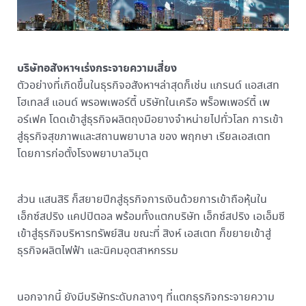
บริษัทอสังหาฯเร่งกระจายความเสี่ยง
ตัวอย่างที่เกิดขึ้นในธุรกิจอสังหาฯล่าสุดก็เช่น แกรนด์ แอสเสท
โฮเทลส์ แอนด์ พรอพเพอร์ตี้ บริษัทในเครือ พร็อพเพอร์ตี้ เพ
อร์เฟค โดดเข้าสู่ธุรกิจผลิตถุงมือยางจำหน่ายไปทั่วโลก การเข้า
สู่ธุรกิจสุขภาพและสถานพยาบาล ของ พฤกษา เรียลเอสเตท
โดยการก่อตั้งโรงพยาบาลวิมุต
ส่วน แสนสิริ ก็สยายปีกสู่ธุรกิจการเงินด้วยการเข้าถือหุ้นใน
เอ็กซ์สปริง แคปปิตอล พร้อมทั้งแตกบริษัท เอ็กซ์สปริง เอเอ็มซี
เข้าสู่ธุรกิจบริหารทรัพย์สิน ขณะที่ สิงห์ เอสเตท ก็ขยายเข้าสู่
ธุรกิจผลิตไฟฟ้า และนิคมอุตสาหกรรม
นอกจากนี้ ยังมีบริษัทระดับกลางๆ ที่แตกธุรกิจกระจายความ