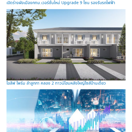
เปิดร่างผังเมืองกทม.เวอร์ชั่นใหม่ Upgrade 9 โซน รองรับรถไฟฟ้า
ไอลีฟ ไพร์ม ลำลูกกา คลอง 2 ทาวน์โฮมหลังใหญ่ไซส์บ้านเดี่ยว