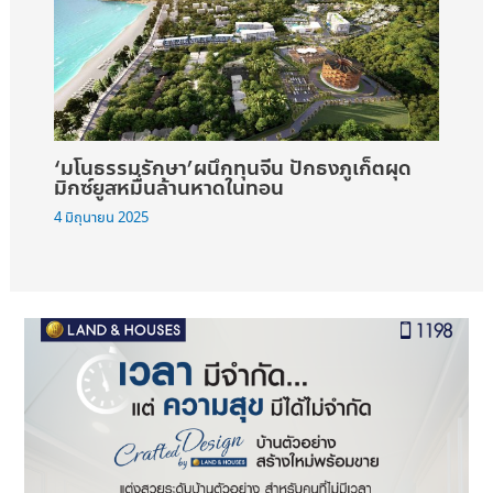
‘มโนธรรมรักษา’ผนึกทุนจีน ปักธงภูเก็ตผุด
มิกซ์ยูสหมื่นล้านหาดในทอน
4 มิถุนายน 2025