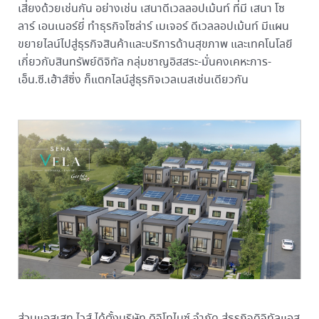
เสี่ยงด้วยเช่นกัน อย่างเช่น เสนาดีเวลลอปเม้นท์ ที่มี เสนา โซ
ลาร์ เอนเนอร์ยี่ ทำธุรกิจโซล่าร์ เมเจอร์ ดีเวลลอปเม้นท์ มีแผน
ขยายไลน์ไปสู่ธุรกิจสินค้าและบริการด้านสุขภาพ และเทคโนโลยี
เกี่ยวกับสินทรัพย์ดิจิทัล กลุ่มชาญอิสสระ-มั่นคงเคหะการ-
เอ็น.ซี.เฮ้าส์ซิ่ง ก็แตกไลน์สู่ธุรกิจเวลเนสเช่นเดียวกัน
ส่วนแอสเสท ไวส์ ได้ตั้งบริษัท ดิจิโทไนซ์ จำกัด สู่ธุรกิจดิจิทัลแอส