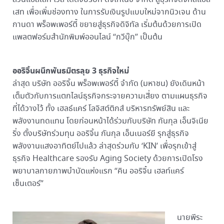
เสท เพื่อเพิ่มช่องทาง ในการรับเงินรูปแบบใหม่จากนิวเจน ด้าน
กานดา พร็อพเพอร์ตี้ ขยายสู่ธุรกิจดิจิทัล เริ่มต้นด้วยการเปิด
แพลตฟอร์มสำนักพิมพ์ออนไลน์ “กวีบุ๊ก” เป็นต้น
ออริจิ้นผนึกพันธมิตรลุย 3 ธุรกิจใหม่
ล่าสุด บริษัท ออริจิ้น พร็อพเพอร์ตี้ จำกัด (มหาชน) ยังเดินหน้า
เต็มตัวกับการแตกไลน์ธุรกิจกระจายความเสี่ยง ตามแผนธุรกิจ
ที่ได้วางไว้ ทั้ง เฮลธ์แคร์ โลจิสต์ติกส์ บริหารทรัพย์สิน และ
พลังงานทดแทน โดยก่อนหน้าได้ร่วมกับบริษัท กันกุล เอ็นจิเนีย
ริ่ง ตั้งบริษัทร่วมทุน ออริจิ้น กันกุล เอ็นเนอร์ยี รุกสู่ธุรกิจ
พลังงานแสงอาทิตย์ไปแล้ว ล่าสุดร่วมกับ ‘KIN’ เพื่อรุกเข้าสู่
ธุรกิจ Healthcare รองรับ Aging Society ด้วยการเปิดโรง
พยาบาลกายภาพบำบัดแห่งแรก “คิน ออริจิ้น เฮลท์แคร์
เซ็นเตอร์”
นายพีระ