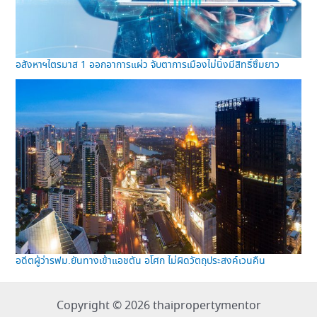
อสังหาฯไตรมาส 1 ออกอาการแผ่ว จับตาการเมืองไม่นิ่งมีสิทธิ์ซึมยาว
อดีตผู้ว่ารฟม.ยันทางเข้าแอชตัน อโศก ไม่ผิดวัตถุประสงค์เวนคืน
Copyright © 2026 thaipropertymentor