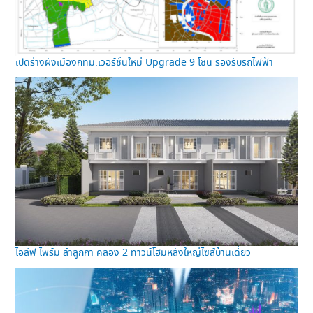
เปิดร่างผังเมืองกทม.เวอร์ชั่นใหม่ Upgrade 9 โซน รองรับรถไฟฟ้า
ไอลีฟ ไพร์ม ลำลูกกา คลอง 2 ทาวน์โฮมหลังใหญ่ไซส์บ้านเดี่ยว