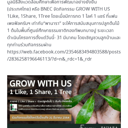
มูลนิธิสิ่งแวดล้อมศึกษาเพื่อการพัฒนาอย่างยั่งยืน
(ประเทศไทย) หรือ BNEC จัดกิจกรรม GROW WITH US
1Like, 1Share, 1Tree โดยเมื่อมีการกด 1 ไลค์ 1 แชร์ ที่แฟน
เพจฟัลครัมฯ เท่ากับ“พานารา” จะให้การสนับสนุนการปลูกต้นไม้
1 ต้นในพื้นที่ศูนย์ศึกษาธรรมชาติกองทัพบกบางปู ระยะเวลา
ดำเนินโครงการตั้งแต่วันนี้- 31 มีนาคม โดยเชิญชวนลูกบ้านและ
ทุกท่านร่วมกิจกรรมผ่าน
https://web.facebook.com/2354683494803588/posts
/2836258196646113/?d=n&_rdc=1&_rdr