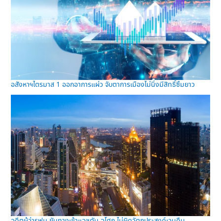
อสังหาฯไตรมาส 1 ออกอาการแผ่ว จับตาการเมืองไม่นิ่งมีสิทธิ์ซึมยาว