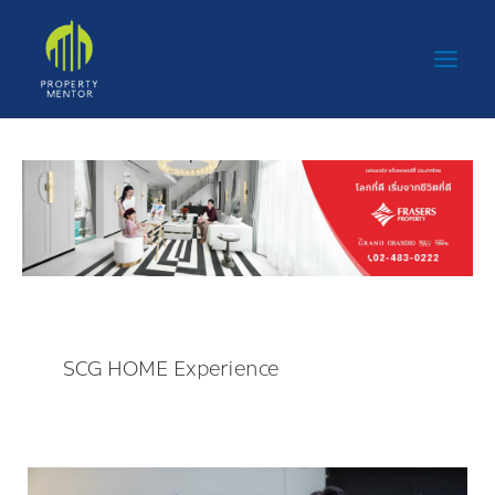
Skip
Main
to
Men
content
SCG HOME Experience
SCG