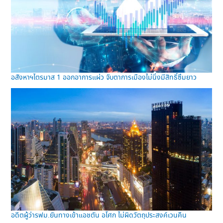
อสังหาฯไตรมาส 1 ออกอาการแผ่ว จับตาการเมืองไม่นิ่งมีสิทธิ์ซึมยาว
อดีตผู้ว่ารฟม.ยันทางเข้าแอชตัน อโศก ไม่ผิดวัตถุประสงค์เวนคืน