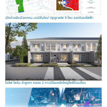
เปิดร่างผังเมืองกทม.เวอร์ชั่นใหม่ Upgrade 9 โซน รองรับรถไฟฟ้า
ไอลีฟ ไพร์ม ลำลูกกา คลอง 2 ทาวน์โฮมหลังใหญ่ไซส์บ้านเดี่ยว