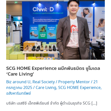
HOME
Experience ผนึก
พันธมิตร
ชู
โมเดล
‘Care
Living’
SCG HOME Experience ผนึกพันธมิตร ชูโมเดล
‘Care Living’
Biz around U
,
Real Society
/
Property Mentor
/
21
กรกฎาคม 2025
/
Care Living
,
SCG HOME Experience
,
อสังหาริมทรัพย์
บริษัท เอสซีจี เอ็กซพีเรียนซ์ จำกัด ผู้ดำเนินธุรกิจ SCG […]