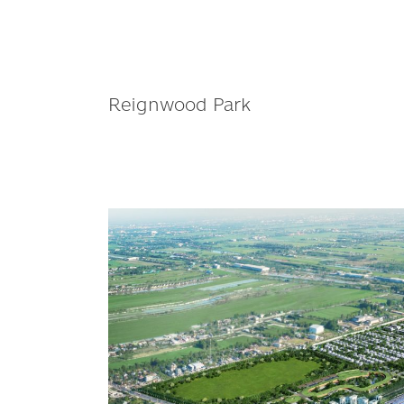
Reignwood Park
“Reignwood
Park”
พัฒนา
เมือง
มิกซ์
ยูส
2,000
ไร่
รับ