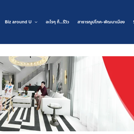
Biz around U
อะไรๆ ก็…รีวิว
สาธารณูปโภค-พัฒนาเมือง