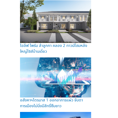
ไอลีฟ ไพร์ม ลำลูกกา คลอง 2 ทาวน์โฮมหลัง
ใหญ่ไซส์บ้านเดี่ยว
อสังหาฯไตรมาส 1 ออกอาการแผ่ว จับตา
การเมืองไม่นิ่งมีสิทธิ์ซึมยาว