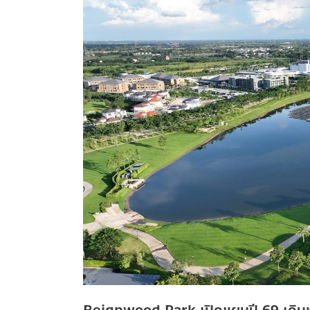
Reignwood
Park เปิด
แผน
ปี 69 เดิน
หน้า
สู่ World-
Class
Mega
Township