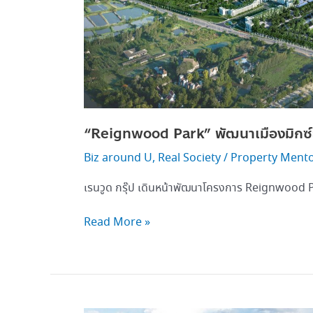
เท
รนด์
ชุมชน
ครบ
วงจร
“Reignwood Park” พัฒนาเมืองมิกซ์ย
Biz around U
,
Real Society
/
Property Ment
เรนวูด กรุ๊ป เดินหน้าพัฒนาโครงการ Reignwood P
Read More »