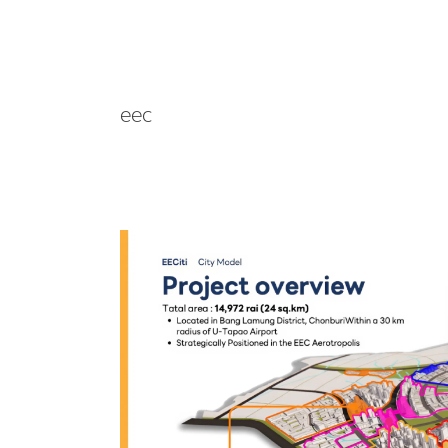
eec
สกพอ.
เปิด
ผังเมือง
ใหม่
อัจฉริยะ
EECiti
ดึง
เอกชน
ร่วม