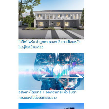
ไอลีฟ ไพร์ม ลำลูกกา คลอง 2 ทาวน์โฮมหลัง
ใหญ่ไซส์บ้านเดี่ยว
อสังหาฯไตรมาส 1 ออกอาการแผ่ว จับตา
การเมืองไม่นิ่งมีสิทธิ์ซึมยาว