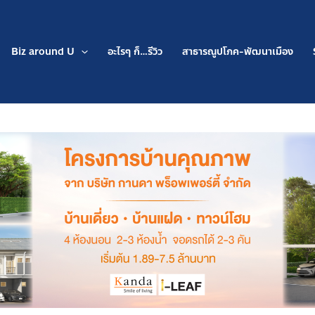
Biz around U
อะไรๆ ก็…รีวิว
สาธารณูปโภค-พัฒนาเมือง