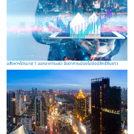
อสังหาฯไตรมาส 1 ออกอาการแผ่ว จับตาการเมืองไม่นิ่งมีสิทธิ์ซึมยาว