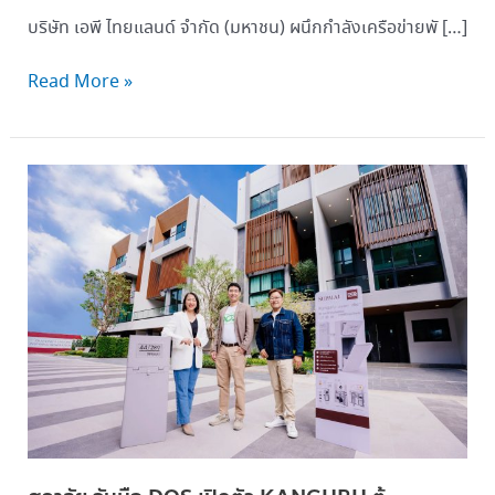
บริษัท เอพี ไทยแลนด์ จำกัด (มหาชน) ผนึกกำลังเครือข่ายพั […]
Read More »
ศุภ
าลัย
จับ
มือ DOS เปิด
ตัว KANGURU ตู้
อเนกประสงค์ 3
in 1