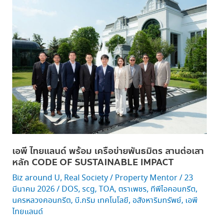
ไทย
แลนด์
พร้อม
เครือ
ข่าย
พันธมิตร
สาน
ต่อ
เสา
หลัก CODE
OF
SUSTAINABLE
เอพี ไทยแลนด์ พร้อม เครือข่ายพันธมิตร สานต่อเสา
IMPACT
หลัก CODE OF SUSTAINABLE IMPACT
Biz around U
,
Real Society
/
Property Mentor
/
23
มีนาคม 2026
/
DOS
,
scg
,
TOA
,
ตราเพชร
,
ทีพีไอคอนกรีต
,
นครหลวงคอนกรีต
,
บี.กริม เทคโนโลยี
,
อสังหาริมทรัพย์
,
เอพี
ไทยแลนด์