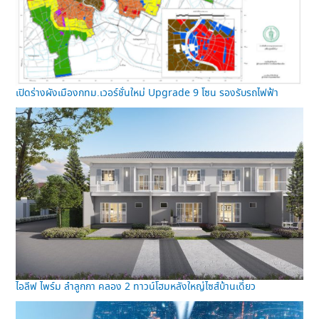
เปิดร่างผังเมืองกทม.เวอร์ชั่นใหม่ Upgrade 9 โซน รองรับรถไฟฟ้า
ไอลีฟ ไพร์ม ลำลูกกา คลอง 2 ทาวน์โฮมหลังใหญ่ไซส์บ้านเดี่ยว