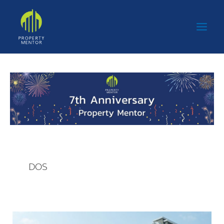
Skip
Main
to
Men
content
DOS
เอพี