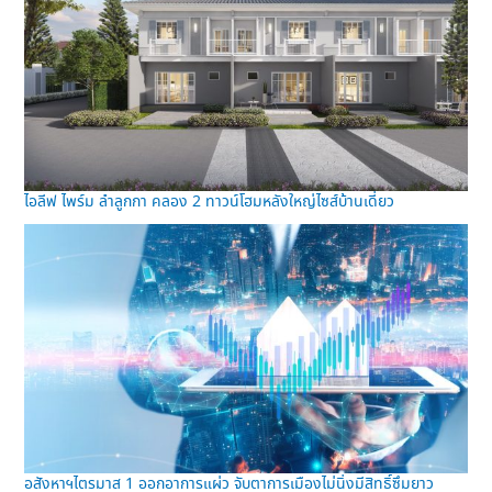
ไอลีฟ ไพร์ม ลำลูกกา คลอง 2 ทาวน์โฮมหลังใหญ่ไซส์บ้านเดี่ยว
อสังหาฯไตรมาส 1 ออกอาการแผ่ว จับตาการเมืองไม่นิ่งมีสิทธิ์ซึมยาว