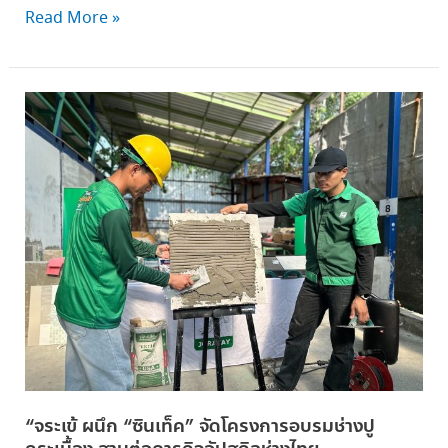
แคมเปญ
Read More »
ใหญ่
“จระเข้
ผนึก
“ซิ
น
เท็ค”
จัด
โครงการ
อบรม
ช่าง
ปู
กระเบื้อง
สาน
ต่อ
“จระเข้ ผนึก “ซินเท็ค” จัดโครงการอบรมช่างปู
ภารกิจ