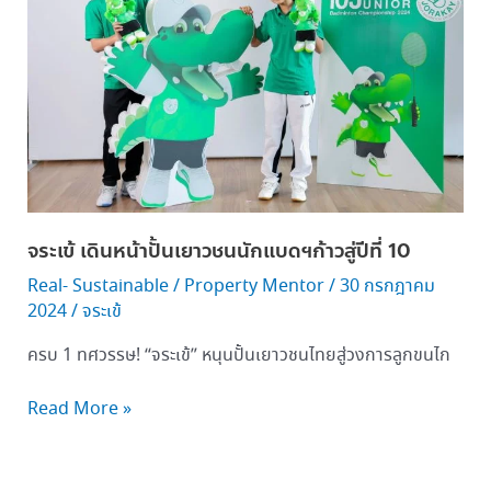
ปั้น
เยาวชน
นัก
แบดฯ
ก้าว
สู่
ปี
ที่
10
จระเข้ เดินหน้าปั้นเยาวชนนักแบดฯก้าวสู่ปีที่ 10
Real- Sustainable
/
Property Mentor
/
30 กรกฎาคม
2024
/
จระเข้
ครบ 1 ทศวรรษ! “จระเข้” หนุนปั้นเยาวชนไทยสู่วงการลูกขนไก
Read More »