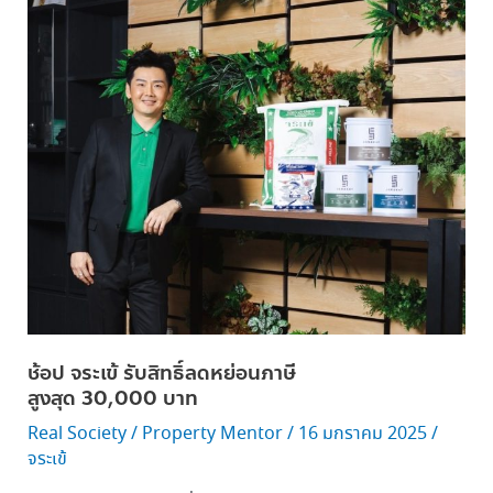
จระเข้
รับ
สิทธิ์
ลด
หย่อน
ภาษี
สูงสุด 30,000 บาท
ช้อป จระเข้ รับสิทธิ์ลดหย่อนภาษี
สูงสุด 30,000 บาท
Real Society
/
Property Mentor
/
16 มกราคม 2025
/
จระเข้