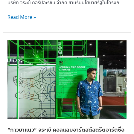
บริษัท จระเข้ คอร์ปอเรชั่น จำกัด ขานรับนโยบายรัฐในโครงก
Read More »
“กาว
ยา
แนว”
จระเข้
คอล
แล
บอาร์
ติ
สต์
สตรี
ตอาร์ต
ชื่อ
“กาวยาแนว” จระเข้ คอลแลบอาร์ติสต์สตรีตอาร์ตชื่อ
ดัง