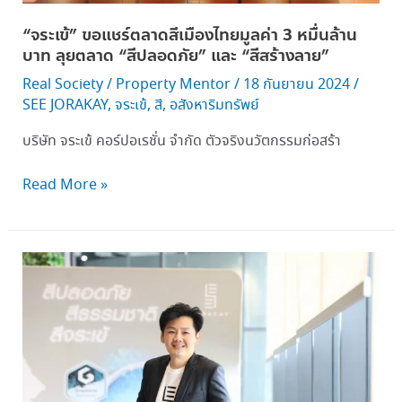
ลุย
“จระเข้” ขอแชร์ตลาดสีเมืองไทยมูลค่า 3 หมื่นล้าน
ตลาด “สี
บาท ลุยตลาด “สีปลอดภัย” และ “สีสร้างลาย”
ปลอดภัย” และ “สี
สร้าง
Real Society
/
Property Mentor
/
18 กันยายน 2024
/
ลาย”
SEE JORAKAY
,
จระเข้
,
สี
,
อสังหาริมทรัพย์
บริษัท จระเข้ คอร์ปอเรชั่น จำกัด ตัวจริงนวัตกรรมก่อสร้า
Read More »
“จระเข้”
โชว์
พลัง
แห่ง
สีสัน
และ
นวัตกรรม