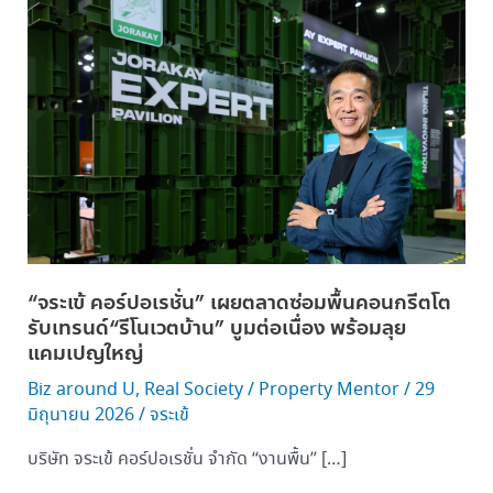
คอร์ปอเรชั่น”
เผย
ตลาด
ซ่อม
พื้น
คอนกรีต
โต
รับ
เท
รนด์“รี
โน
“จระเข้ คอร์ปอเรชั่น” เผยตลาดซ่อมพื้นคอนกรีตโต
เว
รับเทรนด์“รีโนเวตบ้าน” บูมต่อเนื่อง พร้อมลุย
ตบ้าน”
แคมเปญใหญ่
บูม
Biz around U
,
Real Society
/
Property Mentor
/
29
ต่อ
มิถุนายน 2026
/
จระเข้
เนื่อง
พร้อม
บริษัท จระเข้ คอร์ปอเรชั่น จำกัด “งานพื้น” […]
ลุย