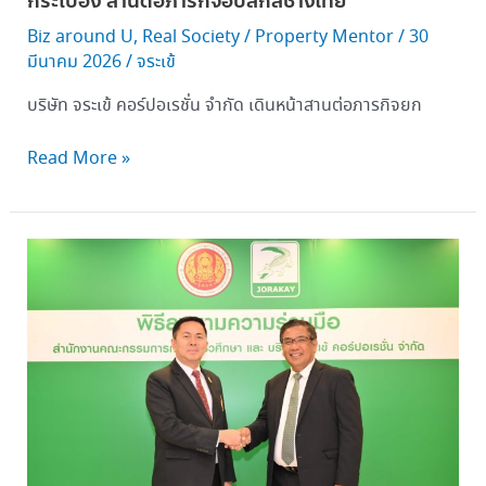
กระเบื้อง สานต่อภารกิจอัปสกิลช่างไทย
อัป
สกิล
Biz around U
,
Real Society
/
Property Mentor
/
30
ช่าง
มีนาคม 2026
/
จระเข้
ไทย
บริษัท จระเข้ คอร์ปอเรชั่น จำกัด เดินหน้าสานต่อภารกิจยก
Read More »
“จระเข้” จับ
มือ “สำนักงาน
คณะ
กรรมการ
การ
อาชีวศึกษา” พัฒนา
ทักษะ
ช่าง
ไทย