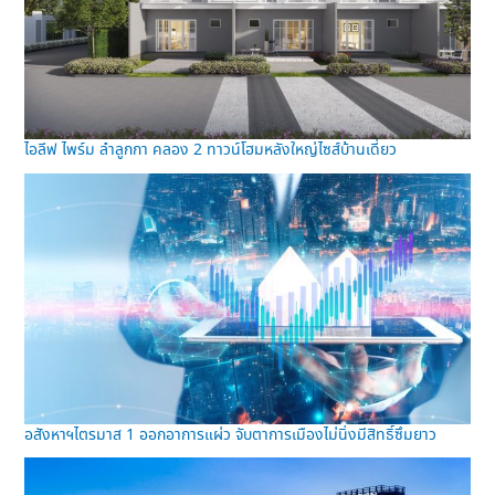
ไอลีฟ ไพร์ม ลำลูกกา คลอง 2 ทาวน์โฮมหลังใหญ่ไซส์บ้านเดี่ยว
อสังหาฯไตรมาส 1 ออกอาการแผ่ว จับตาการเมืองไม่นิ่งมีสิทธิ์ซึมยาว