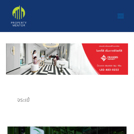
Skip
Main
to
Men
content
จระเข้
“จระเข้