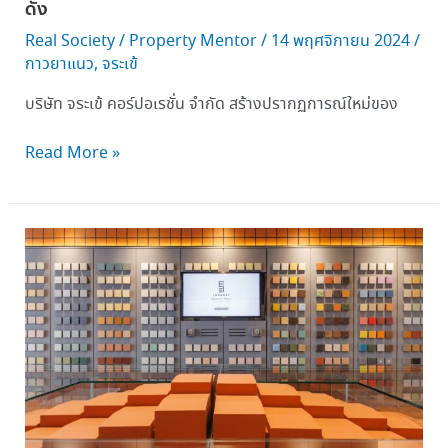
ดัง
Real Society
/
Property Mentor
/
14 พฤศจิกายน 2024
/
กาวยาแนว
,
จระเข้
บริษัท จระเข้ คอร์ปอเรชั่น จำกัด สร้างปรากฏการณ์ใหม่ของ
Read More »
“จระเข้” ขอ
แชร์
ตลาด
สี
เมือง
ไทย
มูลค่า 3 หมื่น
ล้าน
บาท