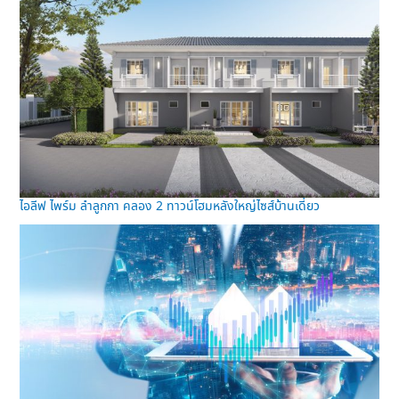
ไอลีฟ ไพร์ม ลำลูกกา คลอง 2 ทาวน์โฮมหลังใหญ่ไซส์บ้านเดี่ยว