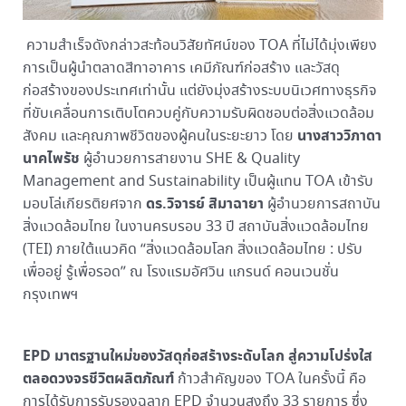
ความสำเร็จดังกล่าวสะท้อนวิสัยทัศน์ของ TOA ที่ไม่ได้มุ่งเพียง
การเป็นผู้นำตลาดสีทาอาคาร เคมีภัณฑ์ก่อสร้าง และวัสดุ
ก่อสร้างของประเทศเท่านั้น แต่ยังมุ่งสร้างระบบนิเวศทางธุรกิจ
ที่ขับเคลื่อนการเติบโตควบคู่กับความรับผิดชอบต่อสิ่งแวดล้อม
นางสาววิภาดา
สังคม และคุณภาพชีวิตของผู้คนในระยะยาว โดย
นาคไพรัช
ผู้อำนวยการสายงาน SHE & Quality
Management and Sustainability เป็นผู้แทน TOA เข้ารับ
ดร.วิจารย์ สิมาฉายา
มอบโล่เกียรติยศจาก
ผู้อำนวยการสถาบัน
สิ่งแวดล้อมไทย ในงานครบรอบ 33 ปี สถาบันสิ่งแวดล้อมไทย
(TEI) ภายใต้แนวคิด “สิ่งแวดล้อมโลก สิ่งแวดล้อมไทย : ปรับ
เพื่ออยู่ รู้เพื่อรอด” ณ โรงแรมอัศวิน แกรนด์ คอนเวนชั่น
กรุงเทพฯ
EPD มาตรฐานใหม่ของวัสดุก่อสร้างระดับโลก สู่ความโปร่งใส
ตลอดวงจรชีวิตผลิตภัณฑ์
ก้าวสำคัญของ TOA ในครั้งนี้ คือ
การได้รับการรับรองฉลาก EPD จำนวนสูงถึง 33 รายการ ซึ่ง