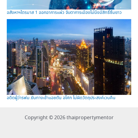
อสังหาฯไตรมาส 1 ออกอาการแผ่ว จับตาการเมืองไม่นิ่งมีสิทธิ์ซึมยาว
อดีตผู้ว่ารฟม.ยันทางเข้าแอชตัน อโศก ไม่ผิดวัตถุประสงค์เวนคืน
Copyright © 2026 thaipropertymentor