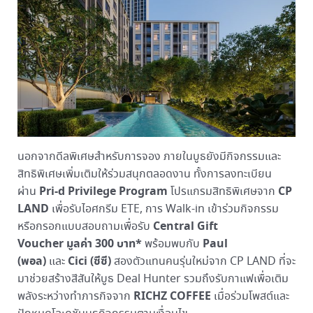
นอกจากดีลพิเศษสำหรับการจอง ภายในบูธยังมีกิจกรรมและ
สิทธิพิเศษเพิ่มเติมให้ร่วมสนุกตลอดงาน ทั้งการลงทะเบียน
Pri-
d
Privilege Program
CP
ผ่าน
โปรแกรมสิทธิพิเศษจาก
LAND
เพื่อรับไอศกรีม ETE, การ Walk-in เข้าร่วมกิจกรรม
Central Gift
หรือกรอกแบบสอบถามเพื่อรับ
Voucher มูลค่า 300 บาท
*
Paul
พร้อมพบกับ
(พอล)
Cici (ซีซี)
และ
สองตัวแทนคนรุ่นใหม่จาก CP LAND ที่จะ
มาช่วยสร้างสีสันให้บูธ Deal Hunter รวมถึงรับกาแฟเพื่อเติม
RICHZ COFFEE
พลังระหว่างทำภารกิจจาก
เมื่อร่วมโพสต์และ