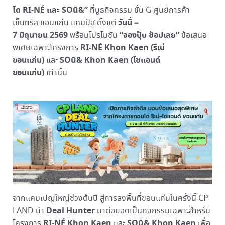
โด RI-NÉ และ SOū&”
ที่บูธกิจกรรม ชั้น G ศูนย์การค้า
วันนี้ –
เซ็นทรัล ขอนแก่น แคมปัส ตั้งแต่
7 มิถุนายน 2569
“จองปุ๊บ ช็อปเลย”
พร้อมโปรโมชัน
ข้อเสนอ
RI-NÉ Khon Kaen (รีเน่
พิเศษเฉพาะโครงการ
ขอนแก่น)
SOū& Khon Kaen (โซแอนด์
และ
ขอนแก่น)
เท่านั้น
จากแคมเปญใหญ่ช่วงต้นปี สู่การลงพื้นที่ขอนแก่นในครั้งนี้ CP
Deal Hunter
LAND นำ
มาต่อยอดเป็นกิจกรรมเฉพาะสำหรับ
RI-NÉ Khon Kaen
SOū& Khon Kaen
โครงการ
และ
เพื่อ