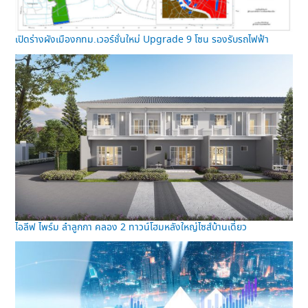
เปิดร่างผังเมืองกทม.เวอร์ชั่นใหม่ Upgrade 9 โซน รองรับรถไฟฟ้า
ไอลีฟ ไพร์ม ลำลูกกา คลอง 2 ทาวน์โฮมหลังใหญ่ไซส์บ้านเดี่ยว