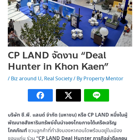
CP LAND จัดงาน “Deal
Hunter in Khon Kaen”
/
Biz around U
,
Real Society
/ By
Property Mentor
บริษัท ซี.พี. แลนด์ จำกัด (มหาชน) หรือ CP LAND หนึ่งในผู้
พัฒนาอสังหาริมทรัพย์ชั้นนำของไทยภายใต้เครือเจริญ
โภคภัณฑ์
ชวนลูกค้าที่กำลังมองหาคอนโดพร้อมอยู่ในเมือง
“CP LAND Deal Hunter ภารกิจล่าดีลคอน
ขอนแก่น ร่วม