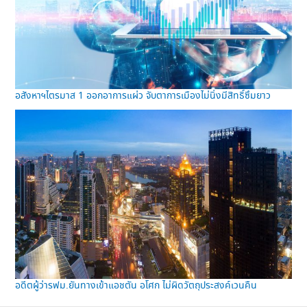
อสังหาฯไตรมาส 1 ออกอาการแผ่ว จับตาการเมืองไม่นิ่งมีสิทธิ์ซึมยาว
อดีตผู้ว่ารฟม.ยันทางเข้าแอชตัน อโศก ไม่ผิดวัตถุประสงค์เวนคืน