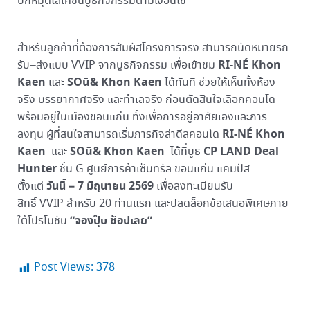
ปักหมุดโลเคชันบูธกิจกรรมตามเงื่อนไข
สำหรับลูกค้าที่ต้องการสัมผัสโครงการจริง สามารถนัดหมายรถ
RI-NÉ Khon
รับ–ส่งแบบ VVIP จากบูธกิจกรรม เพื่อเข้าชม
Kaen
SOū& Khon Kaen
และ
ได้ทันที ช่วยให้เห็นทั้งห้อง
จริง บรรยากาศจริง และทำเลจริง ก่อนตัดสินใจเลือกคอนโด
พร้อมอยู่ในเมืองขอนแก่น ทั้งเพื่อการอยู่อาศัยเองและการ
RI-NÉ Khon
ลงทุน ผู้ที่สนใจสามารถเริ่มภารกิจล่าดีลคอนโด
Kaen
SOū&
Khon Kaen
CP LAND Deal
และ
ได้ที่บูธ
Hunter
ชั้น G ศูนย์การค้าเซ็นทรัล ขอนแก่น แคมปัส
วันนี้ – 7 มิถุนายน 2569
ตั้งแต่
เพื่อลงทะเบียนรับ
สิทธิ์ VVIP สำหรับ 20 ท่านแรก และปลดล็อกข้อเสนอพิเศษภาย
“จองปุ๊บ ช็อปเลย”
ใต้โปรโมชัน
Post Views:
378