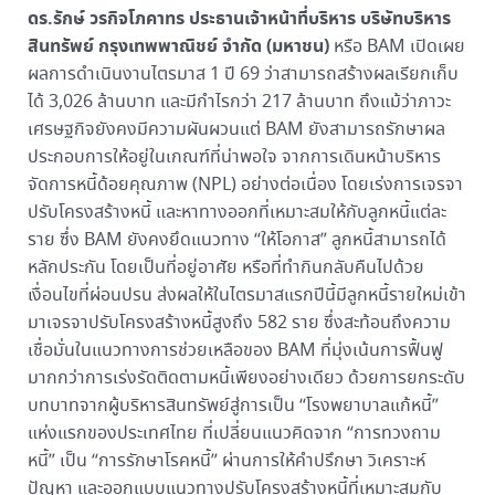
ดร.รักษ์ วรกิจโภคาทร ประธานเจ้าหน้าที่บริหาร บริษัทบริหาร
สินทรัพย์ กรุงเทพพาณิชย์ จำกัด (มหาชน)
หรือ BAM เปิดเผย
ผลการดำเนินงานไตรมาส 1 ปี 69 ว่าสามารถสร้างผลเรียกเก็บ
ได้ 3,026 ล้านบาท และมีกำไรกว่า 217 ล้านบาท ถึงแม้ว่าภาวะ
เศรษฐกิจยังคงมีความผันผวนแต่ BAM ยังสามารถรักษาผล
ประกอบการให้อยู่ในเกณฑ์ที่น่าพอใจ จากการเดินหน้าบริหาร
จัดการหนี้ด้อยคุณภาพ (NPL) อย่างต่อเนื่อง โดยเร่งการเจรจา
ปรับโครงสร้างหนี้ และหาทางออกที่เหมาะสมให้กับลูกหนี้แต่ละ
ราย ซึ่ง BAM ยังคงยึดแนวทาง “ให้โอกาส” ลูกหนี้สามารถได้
หลักประกัน โดยเป็นที่อยู่อาศัย หรือที่ทำกินกลับคืนไปด้วย
เงื่อนไขที่ผ่อนปรน ส่งผลให้ในไตรมาสแรกปีนี้มีลูกหนี้รายใหม่เข้า
มาเจรจาปรับโครงสร้างหนี้สูงถึง 582 ราย ซึ่งสะท้อนถึงความ
เชื่อมั่นในแนวทางการช่วยเหลือของ BAM ที่มุ่งเน้นการฟื้นฟู
มากกว่าการเร่งรัดติดตามหนี้เพียงอย่างเดียว ด้วยการยกระดับ
บทบาทจากผู้บริหารสินทรัพย์สู่การเป็น “โรงพยาบาลแก้หนี้”
แห่งแรกของประเทศไทย ที่เปลี่ยนแนวคิดจาก “การทวงถาม
หนี้” เป็น “การรักษาโรคหนี้” ผ่านการให้คำปรึกษา วิเคราะห์
ปัญหา และออกแบบแนวทางปรับโครงสร้างหนี้ที่เหมาะสมกับ