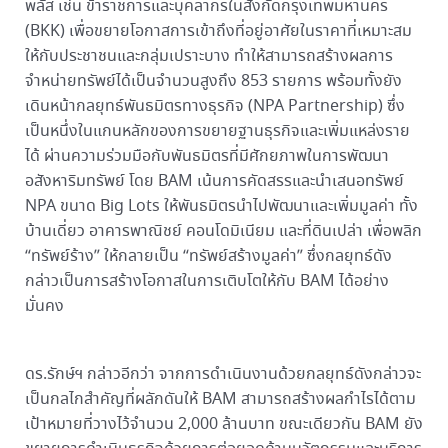
พลัส เช่น ข้าราชการและบุคลากรในสังกัดกรุงเทพมหานคร
(BKK) เพื่อขยายโอกาสการเข้าถึงที่อยู่อาศัยในราคาที่เหมาะสม
ให้กับประชาชนและกลุ่มเปราะบาง ทำให้สามารถสร้างผลการ
จำหน่ายทรัพย์ได้เป็นจำนวนสูงถึง 853 รายการ พร้อมทั้งยัง
เดินหน้ากลยุทธ์พันธมิตรทางธุรกิจ (NPA Partnership) ซึ่ง
เป็นหนึ่งในแกนหลักของการขยายฐานธุรกิจและเพิ่มแหล่งราย
ได้ ผ่านความร่วมมือกับพันธมิตรที่มีศักยภาพในการพัฒนา
อสังหาริมทรัพย์ โดย BAM เน้นการคัดสรรและนำเสนอทรัพย์
NPA ขนาด Big Lots ให้พันธมิตรนำไปพัฒนาและเพิ่มมูลค่า ทั้ง
บ้านเดี่ยว อาคารพาณิชย์ คอนโดมิเนียม และที่ดินเปล่า เพื่อพลิก
“ทรัพย์ร้าง” ให้กลายเป็น “ทรัพย์สร้างมูลค่า” ซึ่งกลยุทธ์ดัง
กล่าวเป็นการสร้างโอกาสในการเติบโตให้กับ BAM ได้อย่าง
มั่นคง
ดร.รักษ์ฯ กล่าวอีกว่า จากการดำเนินงานด้วยกลยุทธ์ดังกล่าวจะ
เป็นกลไกสำคัญที่ผลักดันให้ BAM สามารถสร้างผลกำไรได้ตาม
เป้าหมายที่วางไว้จำนวน 2,000 ล้านบาท ขณะเดียวกัน BAM ยัง