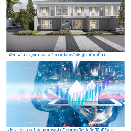
ไอลีฟ ไพร์ม ลำลูกกา คลอง 2 ทาวน์โฮมหลังใหญ่ไซส์บ้านเดี่ยว
อสังหาฯไตรมาส 1 ออกอาการแผ่ว จับตาการเมืองไม่นิ่งมีสิทธิ์ซึมยาว