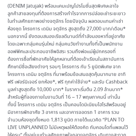
(DENIM Jatujak) พร้อมแคมเปญโปรโมชั่นสุดพิเศษเอาใจ
ลูกค้าสายลงทุนที่ต้องการสร้างกำไรจากการปล่อยเช่าระยะยาว
ในทำเลศักยภาพอย่างจตุจักร โดยปัจจุบัน ผลตอบแทนค่าเช่า
ห้องชุด โครงการ เดนิม จตุจักร สูงสุดถึง 27,000 บาท/เดือน*
นอกจากนี้ ยังตอบสนองเรียลดีมานด์ที่กำลังมองหาที่อยู่อาศัย
โดยเฉพาะกลุ่มคนรุ่นใหม่ กลุ่มคนวัยทำงานทั้งที่เป็นพนักงาน
ออฟฟิศและประกอบอาชีพอิสระ รวมถึงพ่อแม่ผู้ปกครองที่
ต้องการซื้อที่พักอาศัยให้ลูกหลานที่ต้องเข้าเรียนในสถาบันการ
ศึกษามีชื่อเสียงต่างๆ รอบๆ โครงการ กับ 5 ยูนิตพิเศษ จาก
โครงการ เดนิม จตุจักร ที่มาพร้อมข้อเสนอสุดคุ้มมากมาย อาทิ
ฟรี เฟอร์นิเจอร์ ยกห้อง*, ฟรี ทุกค่าใช้จ่าย* และรับ Cashback
มูลค่าสูงสุดถึง 10,000 บาท* ในราคาเริ่มต้น 2.09 ล้านบาท*
สำหรับผู้ที่จองภายในงานวันที่ 16 – 17 พฤษภาคมนี้ เท่านั้น
ทั้งนี้ โครงการ เดนิม จตุจักร เป็นคอนโดมิเนียมไฮไรส์พร้อมอยู่
มีอาคารพักอาศัย 3 อาคาร และอาคารจอดรถ 1 อาคาร รวม
จำนวนห้องชุดทั้งหมด 1,813 ยูนิต ภายใต้แนวคิด “PLAN TO
LIVE UNPLANNED ไม่มีเหตุผลให้ต้องคิด กับคอนโดที่แพลนไว้
ให้ครบ” ตั้งอยู่บนทำเลศักยภาพใจกลางจตุจักร เดินทางสะดวก