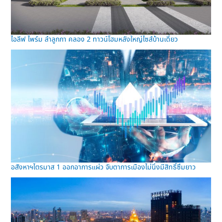
ไอลีฟ ไพร์ม ลำลูกกา คลอง 2 ทาวน์โฮมหลังใหญ่ไซส์บ้านเดี่ยว
อสังหาฯไตรมาส 1 ออกอาการแผ่ว จับตาการเมืองไม่นิ่งมีสิทธิ์ซึมยาว