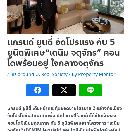
แกรนด์ ยูนิตี้ อัดโปรแรง กับ 5
ยูนิตพิเศษ“เดนิม จตุจักร” คอน
โดพร้อมอยู่ ใจกลางจตุจักร
/
Biz around U
,
Real Society
/ By
Property Mentor
แกรนด์ ยูนิตี้ เดินหน้ากระตุ้นยอดขายไตรมาส 2 อย่างต่อเนื่อง
จัดโปรโมชั่นสุดพิเศษเพื่อเปิดโอกาสให้ลูกค้าได้เป็นเจ้าของ
คอนโดมิเนียมคุณภาพ กับ 5 ยูนิตพิเศษจากโครงการ “เดนิม
จตุจักร” (DENIM Jatujak) คอนโดมิเนียมไลฟ์สไตล์ยุคใหม่