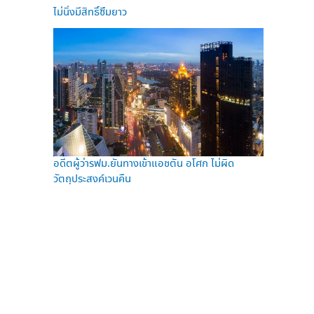
ไม่นิ่งมีสิทธิ์ซึมยาว
อดีตผู้ว่ารฟม.ยันทางเข้าแอชตัน อโศก ไม่ผิด
วัตถุประสงค์เวนคืน