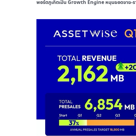
พอร์ตภูเก็ตเป็น Growth Engine หนุนยอดขาย-รา