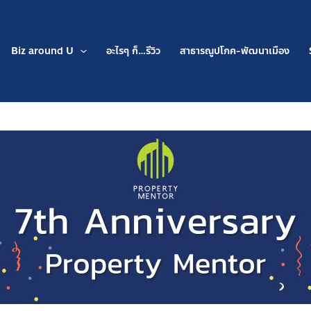
Biz around U
อะไรๆ ก็…รีวิว
สาธารณูปโภค-พัฒนาเมือง