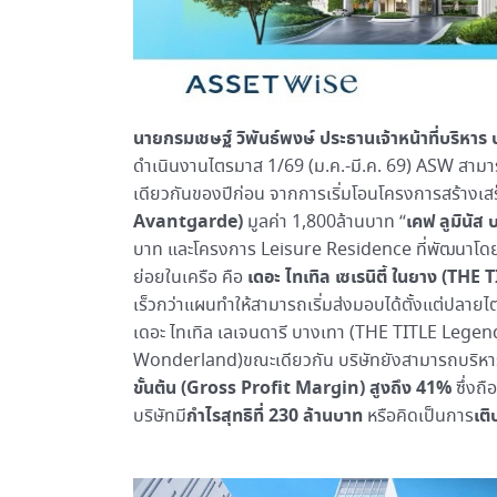
นายกรมเชษฐ์ วิพันธ์พงษ์ ประธานเจ้าหน้าที่บริหาร
ดำเนินงานไตรมาส 1/69 (ม.ค.-มี.ค. 69) ASW สาม
เดียวกันของปีก่อน
จากการเริ่มโอนโครงการสร้างเสร็
Avantgarde)
เคฟ ลูมิน
มูลค่า 1,800ล้านบาท “
บาท และโครงการ Leisure Residence ที่พัฒนาโด
เดอะ ไทเทิล เซเรนิตี้ ในยาง (TH
ย่อยในเครือ คือ
เร็วกว่าแผนทำให้สามารถเริ่มส่งมอบได้ตั้งแต่ปลาย
เดอะ ไทเทิล เลเจนดารี บางเทา (THE TITLE Lege
Wonderland)ขณะเดียวกัน บริษัทยังสามารถบริหารจ
ขั้นต้น (Gross Profit Margin) สูงถึง 41%
ซึ่งถื
กำไรสุทธิที่ 230 ล้านบาท
เต
บริษัทมี
หรือคิดเป็นการ