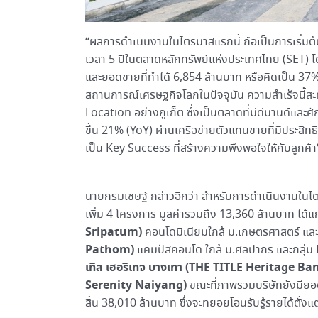
“ผลการดำเนินงานในไตรมาสแรกนี้ ถือเป็นการเริ่มต้
เวลา 5 ปีในตลาดหลักทรัพย์แห่งประเทศไทย (SET) โ
และยอดขายที่ทำได้ 6,854 ล้านบาท หรือคิดเป็น 37
สถานการณ์เศรษฐกิจโลกในปัจจุบัน ความสำเร็จนี้สะท
Location อย่างภูเก็ต ซึ่งเป็นตลาดที่มีดีมานด์และศั
ขึ้น 21% (YoY) ผ่านเครือข่ายตัวแทนขายที่มีประส
เป็น Key Success ที่สร้างความพึงพอใจให้กับลูกค้
นายกรมเชษฐ์
กล่าวอีกว่า สำหรับการดำเนินงานในไต
เพิ่ม 4 โครงการ มูลค่ารวมถึง 13,360 ล้านบาท ได้แ
Sripatum)
คอนโดมิเนียมใกล้ ม.เกษตรศาสตร์ และ
Pathom)
แคมปัสคอนโด ใกล้ ม.ศิลปากร และกลุ่
เทิล
เฮอริเทจ บางเทา
(
THE TITLE
Heritage Ban
Serenity Naiyang
)
ขณะที่ภาพรวมบริษัทยังมียอด
สิ้น 38,010 ล้านบาท ซึ่งจะทยอยโอนรับรู้รายได้ตั้งแต