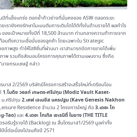
นปีที่แข็งแกร่ง ตอกย้ำก้าวย่างที่มั่นคงของ ASW ตลอดระยะ
ดยเรายังคงรักษาโมเมนตัมการเติบโตได้ดีทั้งในด้านรายได้ ผลกำไร
% ของเป้าหมายทั้งปีที่ 18,500 ล้านบาท ท่ามกลางความท้าทายจาก
้อนถึงความเชื่อมั่นของลูกค้า โดยเฉพาะใน Strategic
กยภาพสูง ทำให้ไฮซีซั่นที่ผ่านมา เราสามารถปิดการขายได้เพิ่ม
ิทธิภาพ รวมถึงส่งมอบโครงการคุณภาพได้ตามแผนงาน ซึ่งถือ
า”นายกรมเชษฐ์ กล่าว
รมาส 2/2569 บริษัทมีโครงการสร้างเสร็จใหม่ที่เตรียมโอน
1.โมดิซ วอลท์ เกษตร-ศรีปทุม (Modiz Vault Kaset-
ก่
2.เคฟ เจเนซิส นครปฐม (Kave Genesis Nakhon
 ม.ศรีปทุม
3.
เดอะ ไท
ม Leisure Residence จำนวน 2 โครงการใหญ่ คือ
g-Tao)
4.
เดอะ ไทเทิล
เซเรนิตี้ ในยาง
(
THE TITLE
และ
รอรับรู้รายได้ (Backlog) ณ สิ้นไตรมาส1/2569 มูลค่าทั้ง
่ปีนี้ต่อเนื่องไปจนถึงปี 2571