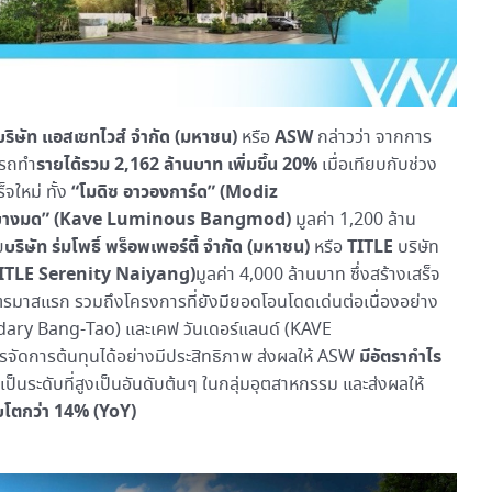
 บริษัท แอสเซทไวส์ จำกัด (มหาชน)
ASW
หรือ
กล่าวว่า จากการ
รายได้รวม 2,162 ล้านบาท เพิ่มขึ้น 20%
ารถทำ
เมื่อเทียบกับช่วง
“โมดิซ อาวองการ์ด” (Modiz
จใหม่ ทั้ง
ัส บางมด” (Kave Luminous Bangmod)
มูลค่า 1,200 ล้าน
บริษัท ร่มโพธิ์ พร็อพเพอร์ตี้ จำกัด (มหาชน)
TITLE
ย
หรือ
บริษัท
E TITLE Serenity Naiyang)
มูลค่า 4,000 ล้านบาท ซึ่งสร้างเสร็จ
ไตรมาสแรก รวมถึงโครงการที่ยังมียอดโอนโดดเด่นต่อเนื่องอย่าง
ndary Bang-Tao) และเคฟ วันเดอร์แลนด์ (KAVE
มีอัตรากำไร
ัดการต้นทุนได้อย่างมีประสิทธิภาพ ส่งผลให้ ASW
อเป็นระดับที่สูงเป็นอันดับต้นๆ ในกลุ่มอุตสาหกรรม และส่งผลให้
ิบโตกว่า 14% (YoY)