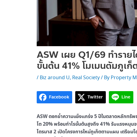
ASW เผย Q1/69 ทำรายได้
ขั้นต้น 41% โมเมนตัมภูเก็
/
Biz around U
,
Real Society
/ By
Property M
Facebook
Twitter
Line
ASW ตอกย้ำความแข็งแกร่ง 5 ปีในตลาดหลักทรัพย
โต 20% พร้อมกำไรขั้นต้นสูงถึง 41% รับแรงหนุนจ
ไตรมาส 2 เปิดโครงการใหม่ภูเก็ตตามแผน เตรียมโอน