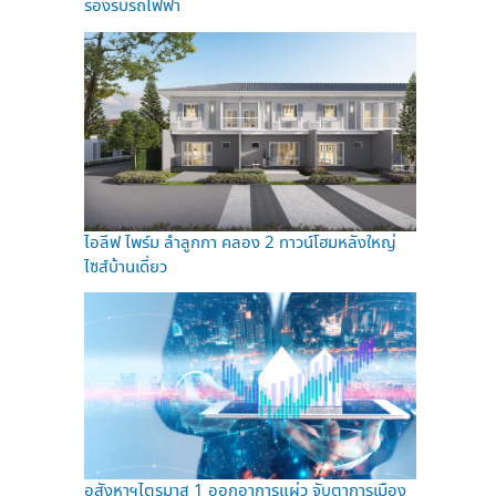
รองรับรถไฟฟ้า
ไอลีฟ ไพร์ม ลำลูกกา คลอง 2 ทาวน์โฮมหลังใหญ่
ไซส์บ้านเดี่ยว
อสังหาฯไตรมาส 1 ออกอาการแผ่ว จับตาการเมือง