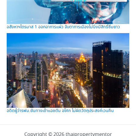
อสังหาฯไตรมาส 1 ออกอาการแผ่ว จับตาการเมืองไม่นิ่งมีสิทธิ์ซึมยาว
อดีตผู้ว่ารฟม.ยันทางเข้าแอชตัน อโศก ไม่ผิดวัตถุประสงค์เวนคืน
Copyright © 2026 thaipropertymentor