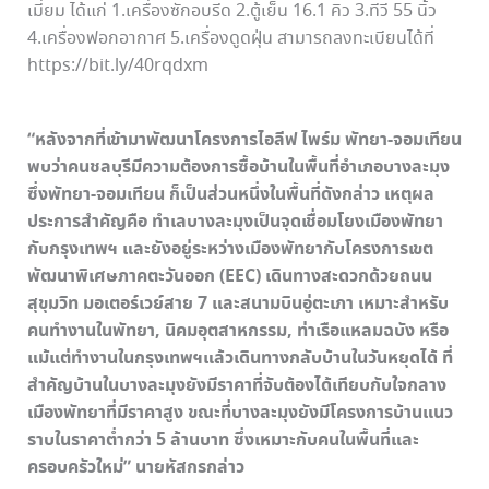
เมี่ยม ได้แก่ 1.เครื่องซักอบรีด 2.ตู้เย็น 16.1 คิว 3.ทีวี 55 นิ้ว
4.เครื่องฟอกอากาศ 5.เครื่องดูดฝุ่น สามารถลงทะเบียนได้ที่
https://bit.ly/40rqdxm
“หลังจากที่เข้ามาพัฒนาโครงการไอลีฟ ไพร์ม พัทยา-จอมเทียน
พบว่าคนชลบุรีมีความต้องการซื้อบ้านในพื้นที่อำเภอบางละมุง
ซึ่งพัทยา-จอมเทียน ก็เป็นส่วนหนึ่งในพื้นที่ดังกล่าว เหตุผล
ประการสำคัญคือ ทำเลบางละมุงเป็นจุดเชื่อมโยงเมืองพัทยา
กับกรุงเทพฯ และยังอยู่ระหว่างเมืองพัทยากับโครงการเขต
พัฒนาพิเศษภาคตะวันออก (EEC) เดินทางสะดวกด้วยถนน
สุขุมวิท มอเตอร์เวย์สาย 7 และสนามบินอู่ตะเภา เหมาะสำหรับ
คนทำงานในพัทยา, นิคมอุตสาหกรรม, ท่าเรือแหลมฉบัง หรือ
แม้แต่ทำงานในกรุงเทพฯแล้วเดินทางกลับบ้านในวันหยุดได้ ที่
สำคัญบ้านในบางละมุงยังมีราคาที่จับต้องได้เทียบกับใจกลาง
เมืองพัทยาที่มีราคาสูง ขณะที่บางละมุงยังมีโครงการบ้านแนว
ราบในราคาต่ำกว่า 5 ล้านบาท ซึ่งเหมาะกับคนในพื้นที่และ
ครอบครัวใหม่” นายหัสกรกล่าว