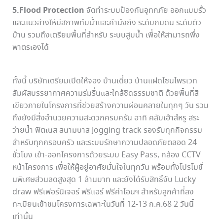
5.Flood Protection
จัดทำระบบป้องกันอุทกภัย ออกแบบรั้ว
และแนวล่างให้มีสภาพทึบน้ำและคำนึงถึง ระดับถมดิน ระดับตัว
บ้าน รวมถึงเตรียมพื้นที่สำหรับ ระบบสูบน้ำ เพื่อให้สามารถพึ่ง
พาตรเองได้
ทั้งนี้ บริษัทเตรียมเปิดให้จอง บ้านเดี่ยว บ้านแฝดโซนไพรเวท
สัมผัสบรรยากาศความร่มรื่นและใกล้ชิดธรรมชาติ ด้วยพื้นที่สี
เขียวภายในโครงการที่ช่วยสร้างความผ่อนคลายในทุกๆ วัน รวม
ถึงยังมีสิ่งอำนวยความสะดวกครบครัน อาทิ คลับเฮ้าส์หรู สระ
ว่ายน้ำ ฟิตเนส สนามบาส Jogging track รองรับทุกกิจกรรม
สำหรับทุกครอบครัว และระบบรักษาความปลอดภัยตลอด 24
ชั่วโมง เข้า-ออกโครงการด้วยระบบ Easy Pass, กล้อง CCTV
หน้าโครงการ เพื่อให้ผู้อยู่อาศัยมั่นใจในทุกวัน พร้อมทั้งโปรโมชั่
นพิเศษส่วนลดสูงสุด 1 ล้านบาท และยังได้รับสิทธิ์จับ Lucky
draw ฟรีเฟอร์นิเจอร์ ฟรีแอร์ ฟรีค่าโอนฯ สำหรับลูกค้าที่ลง
ทะเบียนเข้าชมโครงการเฉพาะในวันที่ 12-13 ก.ค.68 2 วันนี้
เท่านั้น