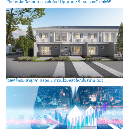
เปิดร่างผังเมืองกทม.เวอร์ชั่นใหม่ Upgrade 9 โซน รองรับรถไฟฟ้า
ไอลีฟ ไพร์ม ลำลูกกา คลอง 2 ทาวน์โฮมหลังใหญ่ไซส์บ้านเดี่ยว