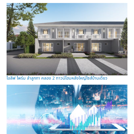
ไอลีฟ ไพร์ม ลำลูกกา คลอง 2 ทาวน์โฮมหลังใหญ่ไซส์บ้านเดี่ยว