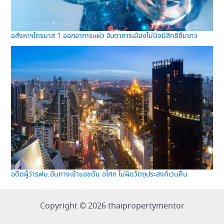
อสังหาฯไตรมาส 1 ออกอาการแผ่ว จับตาการเมืองไม่นิ่งมีสิทธิ์ซึมยาว
อดีตผู้ว่ารฟม.ยันทางเข้าแอชตัน อโศก ไม่ผิดวัตถุประสงค์เวนคืน
Copyright © 2026 thaipropertymentor