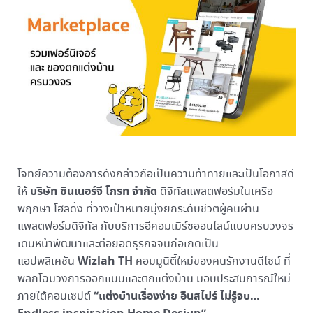
โจทย์ความต้องการดังกล่าวถือเป็นความท้าทายและเป็นโอกาสดี
บริษัท ซินเนอร์จี โกรท จำกัด
ให้
ดิจิทัลแพลตฟอร์มในเครือ
พฤกษา โฮลดิ้ง ที่วางเป้าหมายมุ่งยกระดับชีวิตผู้คนผ่าน
แพลตฟอร์มดิจิทัล กับบริการอีคอมเมิร์ซออนไลน์แบบครบวงจร
เดินหน้าพัฒนาและต่อยอดธุรกิจจนก่อเกิดเป็น
Wizlah TH
แอปพลิเคชัน
คอมมูนิตี้ใหม่ของคนรักงานดีไซน์ ที่
พลิกโฉมวงการออกแบบและตกแต่งบ้าน มอบประสบการณ์ใหม่
“เเต่งบ้านเรื่องง่าย อินสไปร์ ไม่รู้จบ…
ภายใต้คอนเซปต์