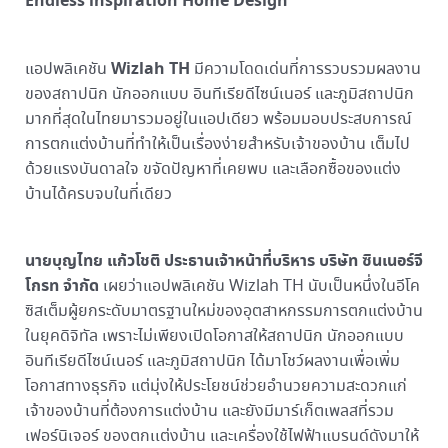
Endless inspiration Home Design”
Wizlah TH
แอปพลิเคชัน
มีความโดดเด่นที่การรวบรวมผลงาน
ของสถาปนิก นักออกแบบ อินทีเรียดีไซน์เนอร์ และภูมิสถาปนิก
มากที่สุดในไทยมารวมอยู่ในแอปเดียว พร้อมมอบประสบการณ์
การตกแต่งบ้านที่ทำให้เป็นเรื่องง่ายสำหรับเจ้าของบ้าน เต็มไป
ด้วยแรงบันดาลใจ ขจัดปัญหาที่เคยพบ และเลือกซื้อของแต่ง
บ้านได้ครบจบในที่เดียว
นายบุญไทย แก้วโชติ ประธานเจ้าหน้าที่บริหาร บริษัท ซินเนอร์จี
โกรท จำกัด
เผยว่าแอปพลิเคชัน Wizlah TH นับเป็นหนึ่งในอีโค
ซิสเต็มผู้ยกระดับมาตรฐานใหม่ของอุตสาหกรรมการตกแต่งบ้าน
ในยุคดิจิทัล เพราะไม่เพียงเปิดโอกาสให้สถาปนิก นักออกแบบ
อินทีเรียดีไซน์เนอร์ และภูมิสถาปนิก ได้มาโชว์ผลงานเพื่อเพิ่ม
โอกาสทางธุรกิจ แต่มุ่งให้ประโยชน์ช่วยอำนวยความสะดวกแก่
เจ้าของบ้านที่ต้องการแต่งบ้าน และยังมีมาร์เก็ตเพลสที่รวม
เฟอร์นิเจอร์ ของตกเเต่งบ้าน และเครื่องใช้ไฟฟ้าแบรนด์ดังมาให้