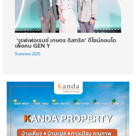
‘เรฟเฟอเรนซ์ เกษตร ดิสทริค’ ดีไซน์คอนโด
เพื่อคน GEN Y
9 มกราคม 2025