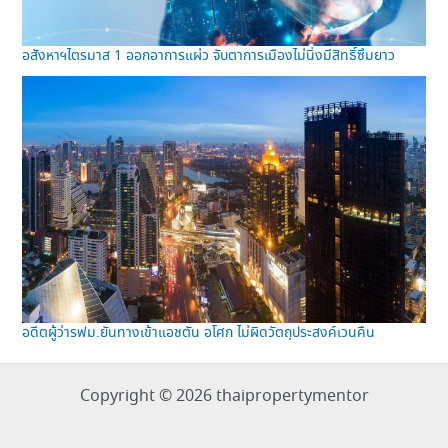
อสังหาฯไตรมาส 1 ออกอาการแผ่ว จับตาการเมืองไม่นิ่งมีสิทธิ์ซึมยาว
อดีตผู้ว่ารฟม.ยันทางเข้าแอชตัน อโศก ไม่ผิดวัตถุประสงค์เวนคืน
Copyright © 2026 thaipropertymentor