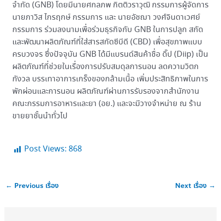
จำกัด (GNB) โดยมีนายศกลภพ กิตติวราวุฒิ กรรมการผู้จัดการ
นายภาวิส ไกรฤกษ์ กรรมการ และ นายอัชฌา วงศ์จินดาเวศย์
กรรมการ ร่วมลงนามเพื่อร่วมธุรกิจกับ GNB ในการปลูก สกัด
และพัฒนาผลิตภัณฑ์ที่ใส่สารสกัดซีบีดี (CBD) เพื่อสุขภาพแบบ
ครบวงจร ซึ่งปัจจุบัน GNB ได้มีแบรนด์สินค้าชื่อ ดิ๊ป (Diip) เป็น
ผลิตภัณฑ์ที่ช่วยในเรื่องการปรับสมดุลการนอน ลดความวิตก
กังวล บรรเทาอาการเกร็งของกล้ามเนื้อ เพิ่มประสิทธิภาพในการ
พักผ่อนและการนอน ผลิตภัณฑ์ผ่านการรับรองจากสำนักงาน
คณะกรรมการอาหารและยา (อย.) และจะมีวางจำหน่าย ณ ร้าน
ขายยาชั้นนำทั่วไป
Post Views:
868
←
Previous เรื่อง
Next เรื่อง
→