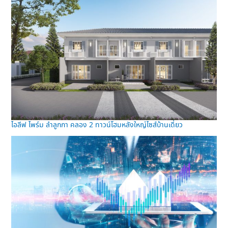
ไอลีฟ ไพร์ม ลำลูกกา คลอง 2 ทาวน์โฮมหลังใหญ่ไซส์บ้านเดี่ยว