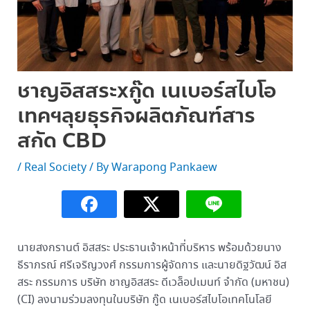
ชาญอิสสระxกู๊ด เนเบอร์สไบโอ
เทคฯลุยธุรกิจผลิตภัณฑ์สาร
สกัด CBD
/
Real Society
/ By
Warapong Pankaew
นายสงกรานต์ อิสสระ ประธานเจ้าหน้าที่บริหาร พร้อมด้วยนาง
ธีราภรณ์ ศรีเจริญวงศ์ กรรมการผู้จัดการ และนายดิฐวัฒน์ อิส
สระ กรรมการ บริษัท ชาญอิสสระ ดีเวล็อปเมนท์ จำกัด (มหาชน)
(CI) ลงนามร่วมลงทุนในบริษัท กู๊ด เนเบอร์สไบโอเทคโนโลยี