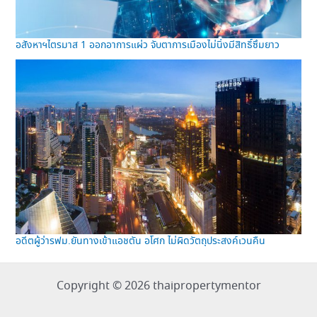
อสังหาฯไตรมาส 1 ออกอาการแผ่ว จับตาการเมืองไม่นิ่งมีสิทธิ์ซึมยาว
อดีตผู้ว่ารฟม.ยันทางเข้าแอชตัน อโศก ไม่ผิดวัตถุประสงค์เวนคืน
Copyright © 2026 thaipropertymentor