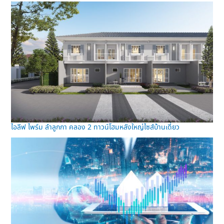
ไอลีฟ ไพร์ม ลำลูกกา คลอง 2 ทาวน์โฮมหลังใหญ่ไซส์บ้านเดี่ยว