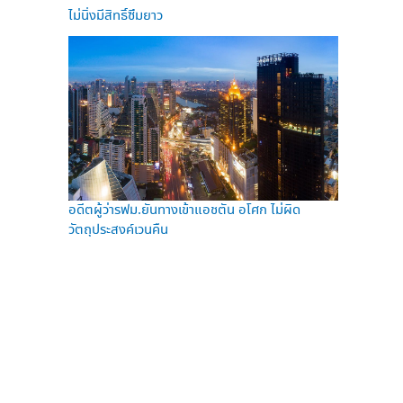
ไม่นิ่งมีสิทธิ์ซึมยาว
อดีตผู้ว่ารฟม.ยันทางเข้าแอชตัน อโศก ไม่ผิด
วัตถุประสงค์เวนคืน