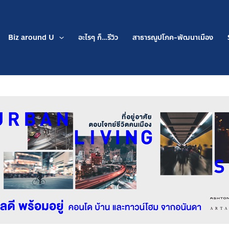
Biz around U
อะไรๆ ก็…รีวิว
สาธารณูปโภค-พัฒนาเมือง