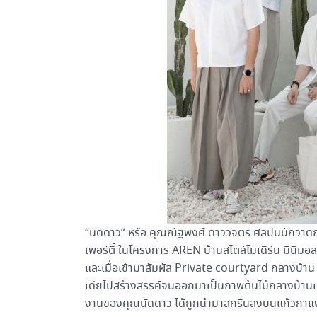
“นัดดาว” หรือ คุณณัฐพงศ์ ดาววิจิตร ศิลปินนักวาดภา
เพอร์ตี้ ในโครงการ AREN บ้านสไตล์โมเดิร์น มินิมอล
และเมื่อเข้ามาสัมผัส Private courtyard กลางบ้าน 
เดียไปสร้างสรรค์จนออกมาเป็นภาพต้นไม้กลางบ้านแ
งานของคุณนัดดาว ได้ถูกนำมาสกรีนลงบนแก้วกาแฟ ถ