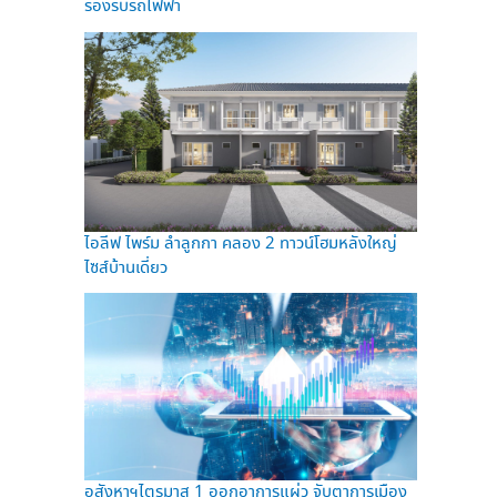
รองรับรถไฟฟ้า
ไอลีฟ ไพร์ม ลำลูกกา คลอง 2 ทาวน์โฮมหลังใหญ่
ไซส์บ้านเดี่ยว
อสังหาฯไตรมาส 1 ออกอาการแผ่ว จับตาการเมือง