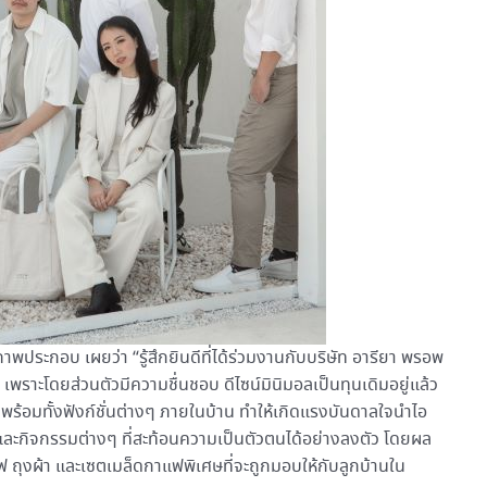
พประกอบ เผยว่า “รู้สึกยินดีที่ได้ร่วมงานกับบริษัท อารียา พรอพ
 เพราะโดยส่วนตัวมีความชื่นชอบ ดีไซน์มินิมอลเป็นทุนเดิมอยู่แล้ว
พร้อมทั้งฟังก์ชั่นต่างๆ ภายในบ้าน ทำให้เกิดแรงบันดาลใจนำไอ
ละกิจกรรมต่างๆ ที่สะท้อนความเป็นตัวตนได้อย่างลงตัว โดยผล
ุงผ้า และเซตเมล็ดกาแฟพิเศษที่จะถูกมอบให้กับลูกบ้านใน