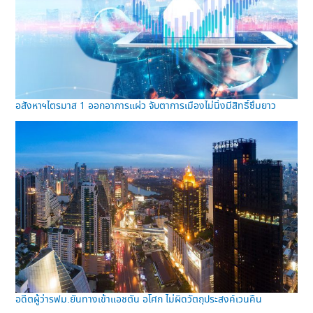
อสังหาฯไตรมาส 1 ออกอาการแผ่ว จับตาการเมืองไม่นิ่งมีสิทธิ์ซึมยาว
อดีตผู้ว่ารฟม.ยันทางเข้าแอชตัน อโศก ไม่ผิดวัตถุประสงค์เวนคืน