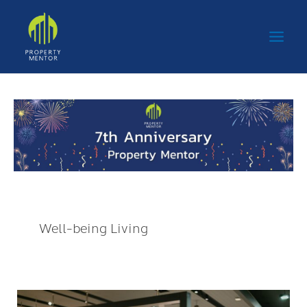
Skip
Main
to
Men
content
Well-being Living
เอ