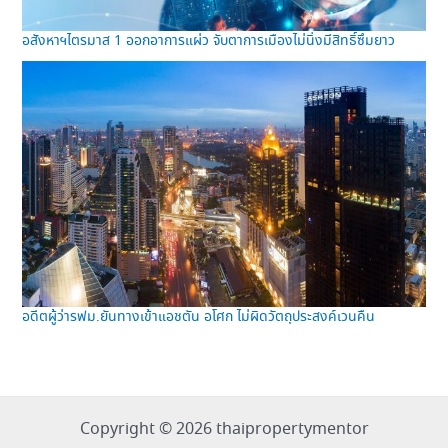
อสังหาฯไตรมาส 1 ออกอาการแผ่ว จับตาการเมืองไม่นิ่งมีสิทธิ์ซึมยาว
อดีตผู้ว่ารฟม.ยันทางเข้าแอชตัน อโศก ไม่ผิดวัตถุประสงค์เวนคืน
Copyright © 2026 thaipropertymentor