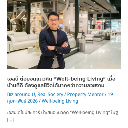
สบี
ต่อย
อด
แนวคิด
“Well-
being
Living” เมื่อ
บ้าน
ที่
ดี
ต้อง
เอสบี ต่อยอดแนวคิด “Well-being Living” เมื่อ
ดูแล
บ้านที่ดี ต้องดูแลชีวิตได้มากกว่าความสวยงาม
ชีวิต
Biz around U
,
Real Society
/
Property Mentor
/
19
ได้
กุมภาพันธ์ 2026
/
Well-being Living
มากกว่า
ความ
เอสบี ดีไซน์สแควร์ นำเสนอแนวคิด “Well-being Living” ในฐ
สวยงาม
[…]