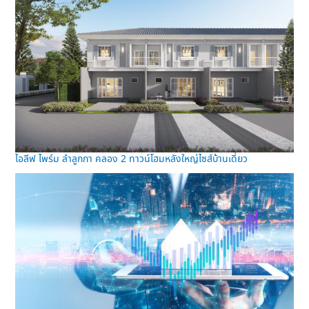
ไอลีฟ ไพร์ม ลำลูกกา คลอง 2 ทาวน์โฮมหลังใหญ่ไซส์บ้านเดี่ยว