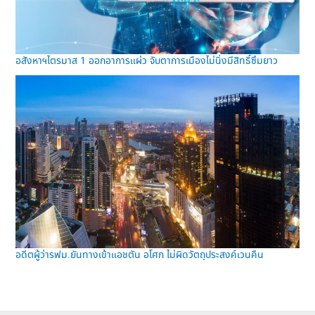
อสังหาฯไตรมาส 1 ออกอาการแผ่ว จับตาการเมืองไม่นิ่งมีสิทธิ์ซึมยาว
อดีตผู้ว่ารฟม.ยันทางเข้าแอชตัน อโศก ไม่ผิดวัตถุประสงค์เวนคืน