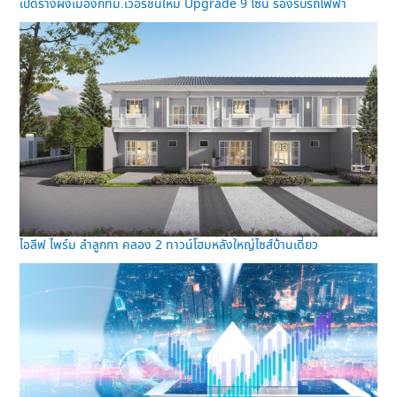
เปิดร่างผังเมืองกทม.เวอร์ชั่นใหม่ Upgrade 9 โซน รองรับรถไฟฟ้า
ไอลีฟ ไพร์ม ลำลูกกา คลอง 2 ทาวน์โฮมหลังใหญ่ไซส์บ้านเดี่ยว