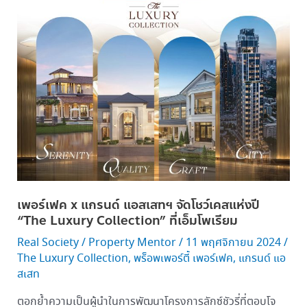
อร์เฟค x แก
รนด์
แอ
ส
เสทฯ
จัด
โชว์
เคส
แห่ง
ปี
“The
Luxury
เพอร์เฟค x แกรนด์ แอสเสทฯ จัดโชว์เคสแห่งปี
Collection” ที่
“The Luxury Collection” ที่เอ็มโพเรียม
เอ็ม
Real Society
/
Property Mentor
/
11 พฤศจิกายน 2024
/
โพ
The Luxury Collection
,
พร็อพเพอร์ตี้ เพอร์เฟค
,
แกรนด์ แอ
เรียม
สเสท
ตอกย้ำความเป็นผู้นำในการพัฒนาโครงการลักซ์ชัวรี่ที่ตอบโจ