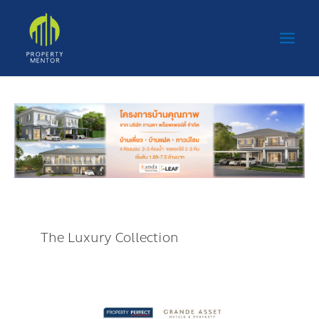
Skip
Main
to
Men
content
The Luxury Collection
เพ