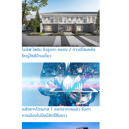
ไอลีฟ ไพร์ม ลำลูกกา คลอง 2 ทาวน์โฮมหลัง
ใหญ่ไซส์บ้านเดี่ยว
อสังหาฯไตรมาส 1 ออกอาการแผ่ว จับตา
การเมืองไม่นิ่งมีสิทธิ์ซึมยาว