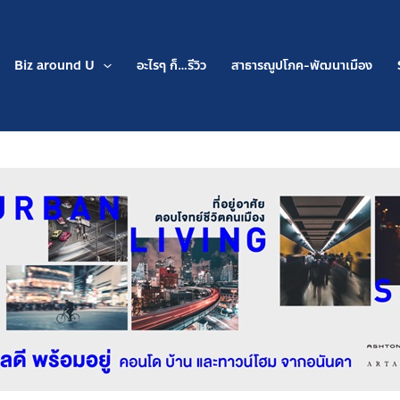
Biz around U
อะไรๆ ก็…รีวิว
สาธารณูปโภค-พัฒนาเมือง