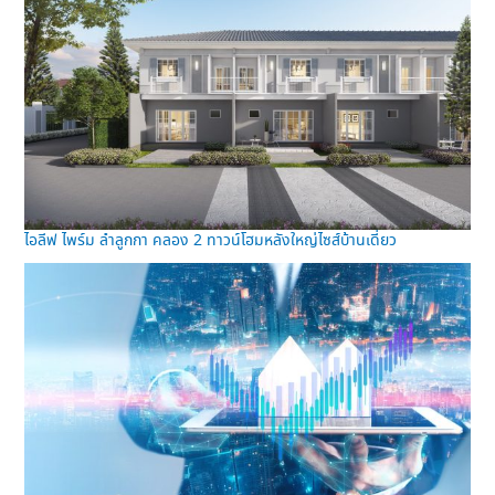
ไอลีฟ ไพร์ม ลำลูกกา คลอง 2 ทาวน์โฮมหลังใหญ่ไซส์บ้านเดี่ยว