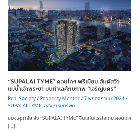
TYME”
คอน
โดฯ
พรีเมียม
สัมผัส
วิว
แม่น้ำ
เจ้าพระยา
บน
ทำเล
“SUPALAI TYME” คอนโดฯ พรีเมียม สัมผัสวิว
ศักยภาพ
แม่น้ำเจ้าพระยา บนทำเลศักยภาพ “เจริญนคร”
“เจริญนคร”
Real Society
/
Property Mentor
/
7 พฤศจิกายน 2024
/
SUPALAI TYME
,
อสังหาริมทรัพย์
บมจ.ศุภาลัย ส่ง “SUPALAI TYME” ขึ้นแท่นแรร์ไอเทม คอนโดฯ
[…]