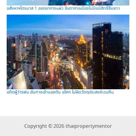
อสังหาฯไตรมาส 1 ออกอาการแผ่ว จับตาการเมืองไม่นิ่งมีสิทธิ์ซึมยาว
อดีตผู้ว่ารฟม.ยันทางเข้าแอชตัน อโศก ไม่ผิดวัตถุประสงค์เวนคืน
Copyright © 2026 thaipropertymentor