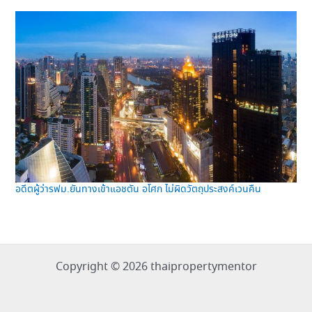
อดีตผู้ว่ารฟม.ยันทางเข้าแอชตัน อโศก ไม่ผิดวัตถุประสงค์เวนคืน
Copyright © 2026 thaipropertymentor