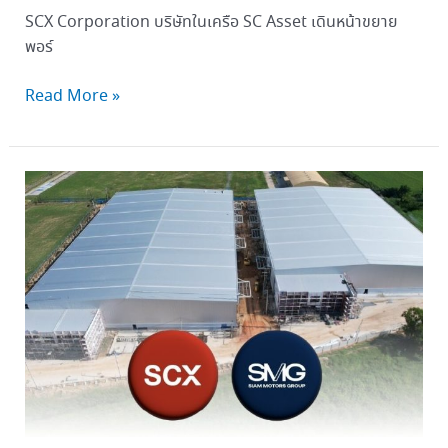
SCX Corporation บริษัทในเครือ SC Asset เดินหน้าขยาย
พอร์
Read More »
SCX
Corporation ผนึก
สยาม
กล
การ
บุก
อมตะ
ซิตี้
ชลบุรี
ร่วม
ลงทุน