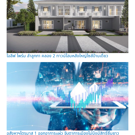
ไอลีฟ ไพร์ม ลำลูกกา คลอง 2 ทาวน์โฮมหลังใหญ่ไซส์บ้านเดี่ยว
อสังหาฯไตรมาส 1 ออกอาการแผ่ว จับตาการเมืองไม่นิ่งมีสิทธิ์ซึมยาว