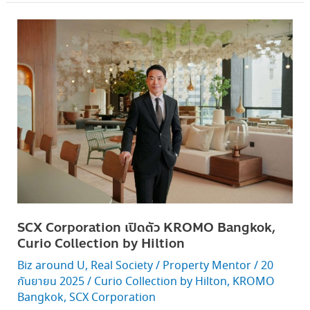
SCX
Corporation เปิด
ตัว KROMO
Bangkok,
Curio Collection by
Hiltion
SCX Corporation เปิดตัว KROMO Bangkok,
Curio Collection by Hiltion
Biz around U
,
Real Society
/
Property Mentor
/
20
กันยายน 2025
/
Curio Collection by Hilton
,
KROMO
Bangkok
,
SCX Corporation