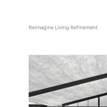
Reimagine Living Refinement
COTTO ชวน ‘นัก
ออกแบบ’ ร่วม
เปิด
มุม
มอง
ใหม่
ใน
งาน “Reimagine
Living