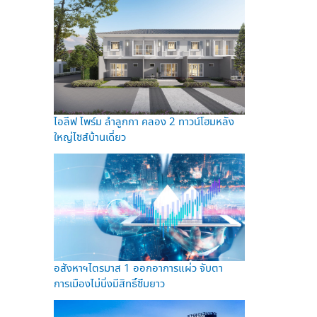
ไอลีฟ ไพร์ม ลำลูกกา คลอง 2 ทาวน์โฮมหลัง
ใหญ่ไซส์บ้านเดี่ยว
อสังหาฯไตรมาส 1 ออกอาการแผ่ว จับตา
การเมืองไม่นิ่งมีสิทธิ์ซึมยาว