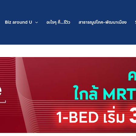
Biz around U
อะไรๆ ก็…รีวิว
สาธารณูปโภค-พัฒนาเมือง