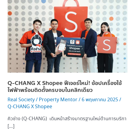
CHANG
X
Shopee ฟีเจอร์
ใหม่!
ช้อป
เครื่อง
ใช้
ไฟฟ้า
พร้อม
ติด
ตั้ง
Q-CHANG X Shopee ฟีเจอร์ใหม่! ช้อปเครื่องใช้
ครบ
ไฟฟ้าพร้อมติดตั้งครบจบในคลิกเดียว
จบ
Real Society
/
Property Mentor
/
6 พฤษภาคม 2025
/
ใน
Q-CHANG X Shopee
คลิก
เดียว
คิวช่าง (Q-CHANG) เดินหน้าสร้างมาตรฐานใหม่ด้านการบริกา
[…]