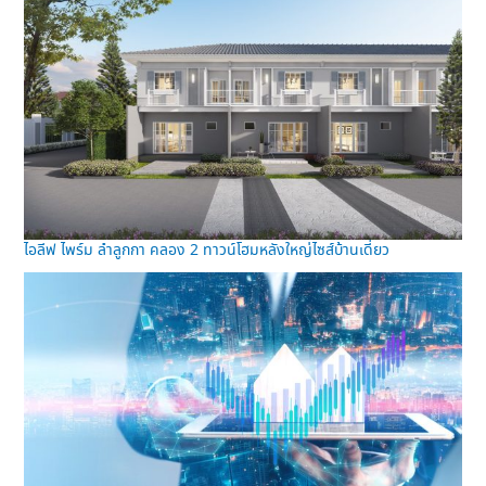
ไอลีฟ ไพร์ม ลำลูกกา คลอง 2 ทาวน์โฮมหลังใหญ่ไซส์บ้านเดี่ยว