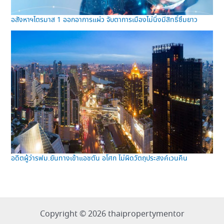
อสังหาฯไตรมาส 1 ออกอาการแผ่ว จับตาการเมืองไม่นิ่งมีสิทธิ์ซึมยาว
อดีตผู้ว่ารฟม.ยันทางเข้าแอชตัน อโศก ไม่ผิดวัตถุประสงค์เวนคืน
Copyright © 2026 thaipropertymentor