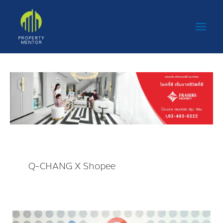
Skip
Main
to
Men
content
Q-CHANG X Shopee
Q-