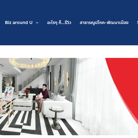
Biz around U
อะไรๆ ก็…รีวิว
สาธารณูปโภค-พัฒนาเมือง