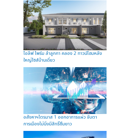
ไอลีฟ ไพร์ม ลำลูกกา คลอง 2 ทาวน์โฮมหลัง
ใหญ่ไซส์บ้านเดี่ยว
อสังหาฯไตรมาส 1 ออกอาการแผ่ว จับตา
การเมืองไม่นิ่งมีสิทธิ์ซึมยาว