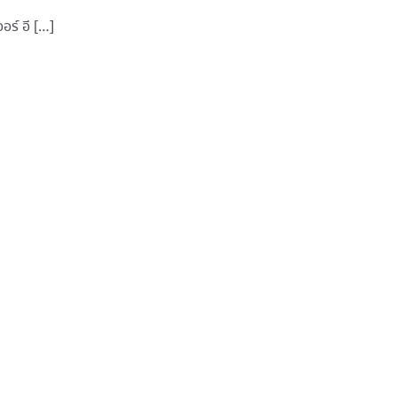
อร์ อี […]