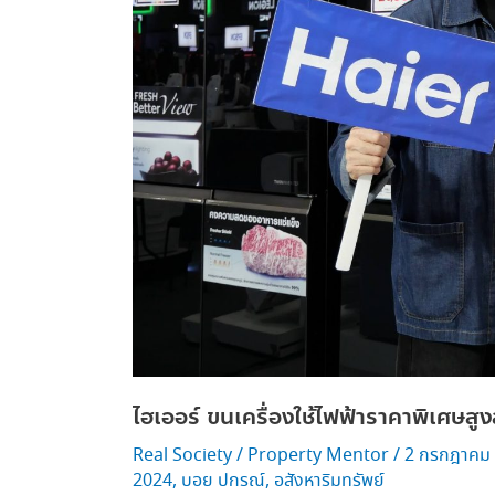
สูงสุด
50%
ไฮเออร์ ขนเครื่องใช้ไฟฟ้าราคาพิเศษส
Real Society
/
Property Mentor
/
2 กรกฎาคม
2024
,
บอย ปกรณ์
,
อสังหาริมทรัพย์