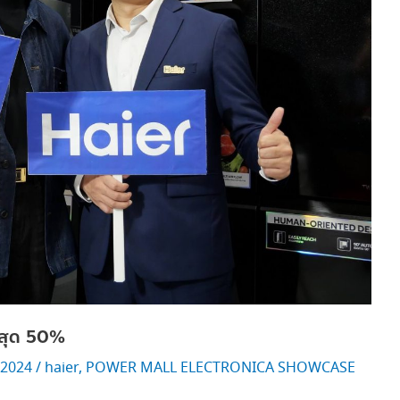
ูงสุด 50%
 2024
/
haier
,
POWER MALL ELECTRONICA SHOWCASE