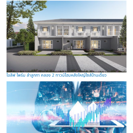
ไอลีฟ ไพร์ม ลำลูกกา คลอง 2 ทาวน์โฮมหลังใหญ่ไซส์บ้านเดี่ยว