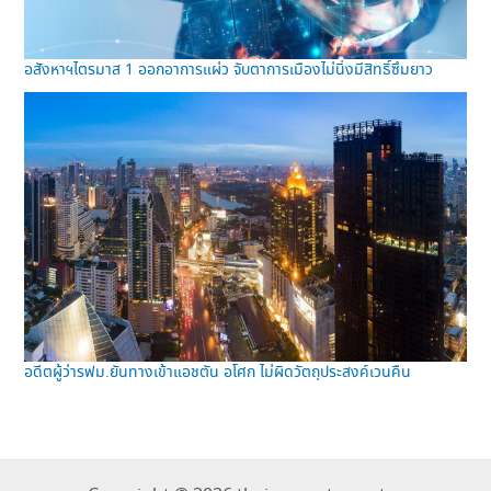
อสังหาฯไตรมาส 1 ออกอาการแผ่ว จับตาการเมืองไม่นิ่งมีสิทธิ์ซึมยาว
อดีตผู้ว่ารฟม.ยันทางเข้าแอชตัน อโศก ไม่ผิดวัตถุประสงค์เวนคืน