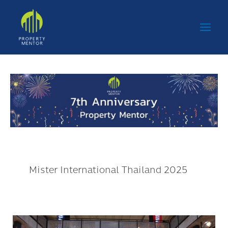
Skip
Main
to
Men
content
Mister International Thailand 2025
“ร่มโพธิ์