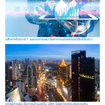
อสังหาฯไตรมาส 1 ออกอาการแผ่ว จับตาการเมืองไม่นิ่งมีสิทธิ์ซึมยาว
อดีตผู้ว่ารฟม.ยันทางเข้าแอชตัน อโศก ไม่ผิดวัตถุประสงค์เวนคืน