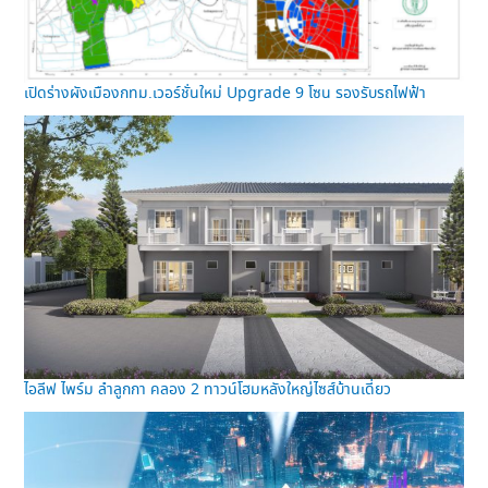
เปิดร่างผังเมืองกทม.เวอร์ชั่นใหม่ Upgrade 9 โซน รองรับรถไฟฟ้า
ไอลีฟ ไพร์ม ลำลูกกา คลอง 2 ทาวน์โฮมหลังใหญ่ไซส์บ้านเดี่ยว