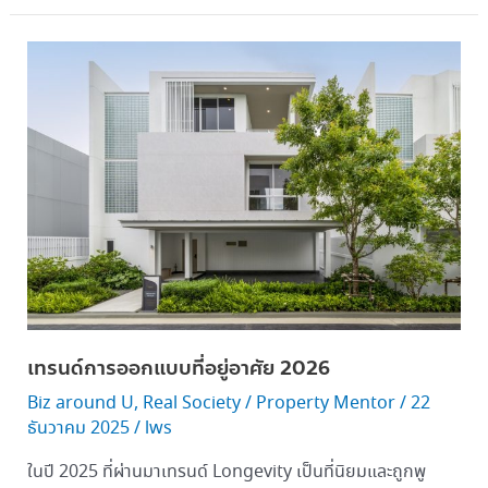
เท
รนด์
การ
ออกแบบ
ที่
อยู่
อาศัย 2026
เทรนด์การออกแบบที่อยู่อาศัย 2026
Biz around U
,
Real Society
/
Property Mentor
/
22
ธันวาคม 2025
/
lws
ในปี 2025 ที่ผ่านมาเทรนด์ Longevity เป็นที่นิยมและถูกพู