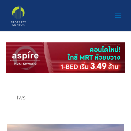
Skip
Main
to
Men
content
lws
ปิ่น