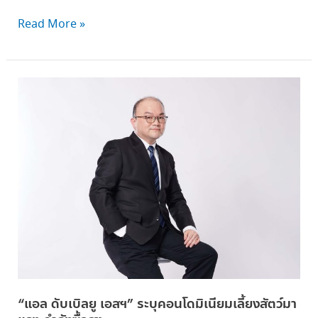
Read More »
“แอล
ดับเบิล
ยู
เอสฯ”
ระบุ
คอนโดมิเนียม
เลี้ยง
สัตว์
มา
แรง
กำลัง
ซื้อ
สูง
“แอล ดับเบิลยู เอสฯ” ระบุคอนโดมิเนียมเลี้ยงสัตว์มา