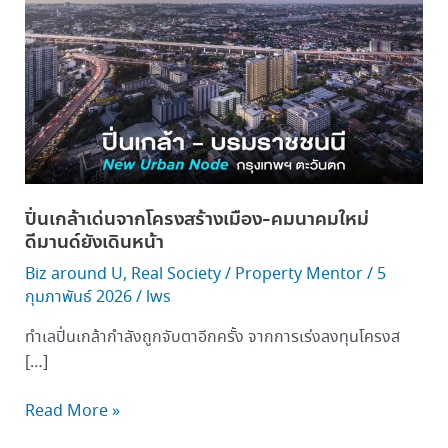
เกล้า
เด่น
จาก
โครงสร้าง
เมือง-
คมนาคม
ใหม่
ดีมานด์
ยัง
ปิ่นเกล้าเด่นจากโครงสร้างเมือง-คมนาคมใหม่
เดิน
ดีมานด์ยังเดินหน้า
หน้า
Biz around U
,
Real Society
/
Property Mentor
/
5
กุมภาพันธ์ 2026
/
lws
ทำเลปิ่นเกล้ากำลังถูกจับตาอีกครั้ง จากการเร่งลงทุนโครงส
[…]
Read More »