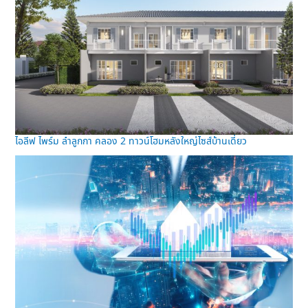
ไอลีฟ ไพร์ม ลำลูกกา คลอง 2 ทาวน์โฮมหลังใหญ่ไซส์บ้านเดี่ยว