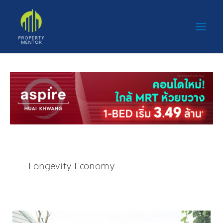
Skip
Main
to
Men
content
Longevity Economy
จาก