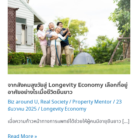
สังคม
สูง
วัย
สู่ Longevity
Economy เลือก
ที่
อยู่
อาศัย
อย่างไร
เมื่อ
ชีวิต
จากสังคมสูงวัยสู่ Longevity Economy เลือกที่อยู่
ยืนยาว
อาศัยอย่างไรเมื่อชีวิตยืนยาว
Biz around U
,
Real Society
/
Property Mentor
/
23
ธันวาคม 2025
/
Longevity Economy
เมื่อความก้าวหน้าทางการแพทย์ได้ช่วยให้ผู้คนมีอายุยืนยาว […]
Read More »