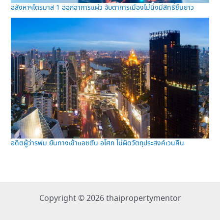
อสังหาฯไตรมาส 1 ออกอาการแผ่ว จับตาการเมืองไม่นิ่งมีสิทธิ์ซึมยาว
อดีตผู้ว่ารฟม.ยันทางเข้าแอชตัน อโศก ไม่ผิดวัตถุประสงค์เวนคืน
Copyright © 2026 thaipropertymentor