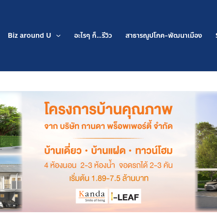
Biz around U
อะไรๆ ก็…รีวิว
สาธารณูปโภค-พัฒนาเมือง