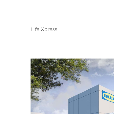
Life Xpress
“Life
Xpress”แฟล็
กชิป
คอน
วี
เนียน
ซ์
รีเทล
ครั้ง