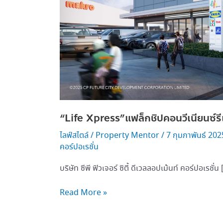
แรก
ใน
ไทย
“Life Xpress”แฟล็กชิปคอนวีเนียนซ์ร
ไลฟ์สไตล์
/
Property Mentor
/
7 กุมภาพันธ์ 20
คอร์ปอเรชั่น
บริษัท ซีพี ฟิวเจอร์ ซิตี้ ดีเวลลอปเม้นท์ คอร์ปอเรชั่น
Read More »