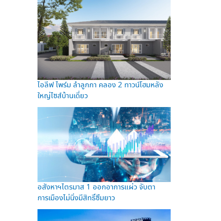
ไอลีฟ ไพร์ม ลำลูกกา คลอง 2 ทาวน์โฮมหลัง
ใหญ่ไซส์บ้านเดี่ยว
อสังหาฯไตรมาส 1 ออกอาการแผ่ว จับตา
การเมืองไม่นิ่งมีสิทธิ์ซึมยาว