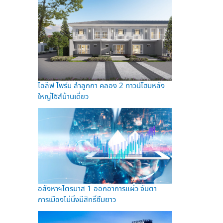
ไอลีฟ ไพร์ม ลำลูกกา คลอง 2 ทาวน์โฮมหลัง
ใหญ่ไซส์บ้านเดี่ยว
อสังหาฯไตรมาส 1 ออกอาการแผ่ว จับตา
การเมืองไม่นิ่งมีสิทธิ์ซึมยาว