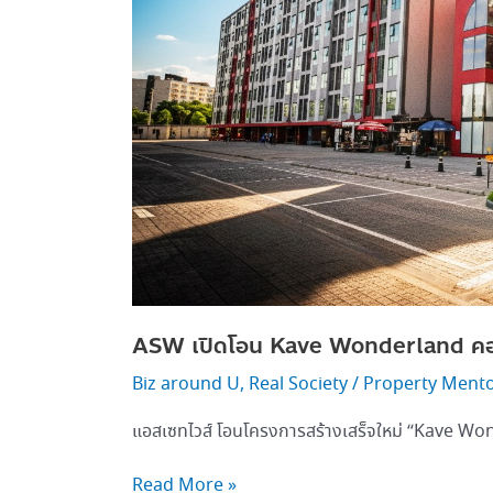
ได้
แห่ง
แรก
ใกล้
มธ.รังสิต
ASW เปิดโอน Kave Wonderland คอนโดเ
Biz around U
,
Real Society
/
Property Ment
แอสเซทไวส์ โอนโครงการสร้างเสร็จใหม่ “Kave Wo
Read More »