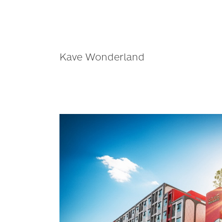
Kave Wonderland
ASW
เปิด
โอน
Kave
Wonderland
คอน
โด
เลี้ยง
สัตว์