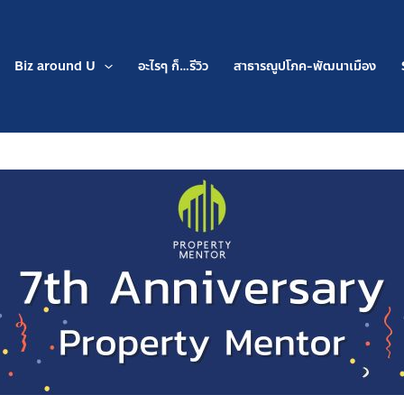
Biz around U
อะไรๆ ก็…รีวิว
สาธารณูปโภค-พัฒนาเมือง