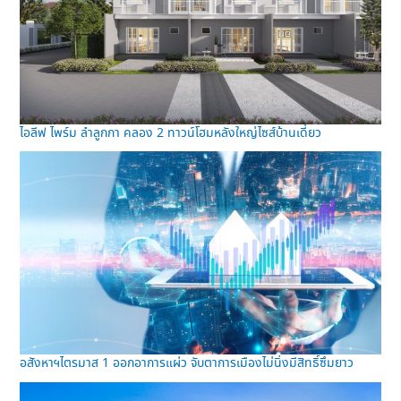
ไอลีฟ ไพร์ม ลำลูกกา คลอง 2 ทาวน์โฮมหลังใหญ่ไซส์บ้านเดี่ยว
อสังหาฯไตรมาส 1 ออกอาการแผ่ว จับตาการเมืองไม่นิ่งมีสิทธิ์ซึมยาว