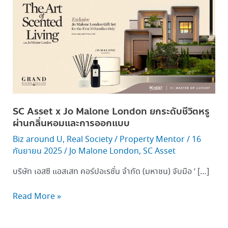
Asset
x
Jo
Malone
London ยก
ระดับ
ชีวิต
หรู
ผ่าน
SC Asset x Jo Malone London ยกระดับชีวิตหรู
กลิ่น
ผ่านกลิ่นหอมและการออกแบบ
หอม
Biz around U
,
Real Society
/
Property Mentor
/
16
และ
กันยายน 2025
/
Jo Malone London
,
SC Asset
การ
ออกแบบ
บริษัท เอสซี แอสเสท คอร์ปอเรชั่น จำกัด (มหาชน) จับมือ ‘ […]
Read More »