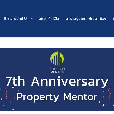
Biz around U
อะไรๆ ก็…รีวิว
สาธารณูปโภค-พัฒนาเมือง