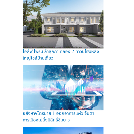
ไอลีฟ ไพร์ม ลำลูกกา คลอง 2 ทาวน์โฮมหลัง
ใหญ่ไซส์บ้านเดี่ยว
อสังหาฯไตรมาส 1 ออกอาการแผ่ว จับตา
การเมืองไม่นิ่งมีสิทธิ์ซึมยาว