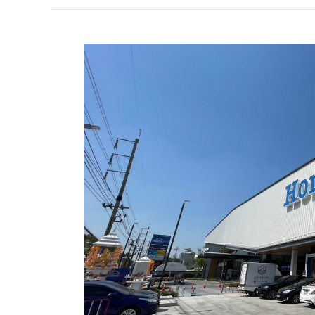
“โฮม
โปร”
กำไร
ทะลุ
6.5
พัน
ล้าน
ปี
2567
ฝ่า
กำลัง
ซื้อ
ชะลอ