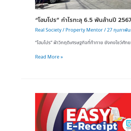
“โฮมโปร” กำไรทะลุ 6.5 พันล้านปี 2567
Real Society
/
Property Mentor
/
27 กุมภาพัน
“โฮมโปร” ฝ่าวิกฤติเศรษฐกิจที่ท้าทาย ยังคงโชว์ศ
Read More »
โฮม
โปร
จัด
โปร ช้อป
สนุก