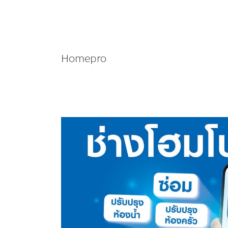
Homepro
โฮม
โปร
เปิด
ตัว “CHANG
HomePro
–
ช่าง
โฮม
โปร”