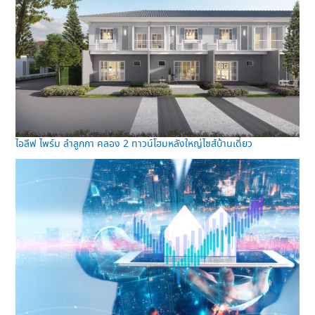
ไอลีฟ ไพร์ม ลำลูกกา คลอง 2 ทาวน์โฮมหลังใหญ่ไซส์บ้านเดี่ยว