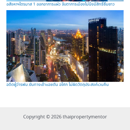
อสังหาฯไตรมาส 1 ออกอาการแผ่ว จับตาการเมืองไม่นิ่งมีสิทธิ์ซึมยาว
อดีตผู้ว่ารฟม.ยันทางเข้าแอชตัน อโศก ไม่ผิดวัตถุประสงค์เวนคืน
Copyright © 2026 thaipropertymentor