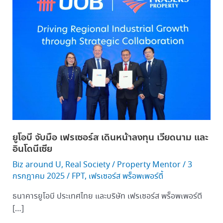
โอบี
จับ
มือ
เฟร
เซ
อร์ส
เดิน
หน้า
ลงทุน
เวียดนาม
และ
ยูโอบี จับมือ เฟรเซอร์ส เดินหน้าลงทุน เวียดนาม และ
อินโดนีเซีย
อินโดนีเซีย
Biz around U
,
Real Society
/
Property Mentor
/
3
กรกฎาคม 2025
/
FPT
,
เฟรเซอร์ส พร็อพเพอร์ตี้
ธนาคารยูโอบี ประเทศไทย และบริษัท เฟรเซอร์ส พร็อพเพอร์ตี
[…]