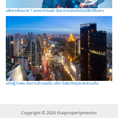
อสังหาฯไตรมาส 1 ออกอาการแผ่ว จับตาการเมืองไม่นิ่งมีสิทธิ์ซึมยาว
อดีตผู้ว่ารฟม.ยันทางเข้าแอชตัน อโศก ไม่ผิดวัตถุประสงค์เวนคืน
Copyright © 2026 thaipropertymentor