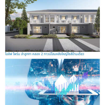
ไอลีฟ ไพร์ม ลำลูกกา คลอง 2 ทาวน์โฮมหลังใหญ่ไซส์บ้านเดี่ยว