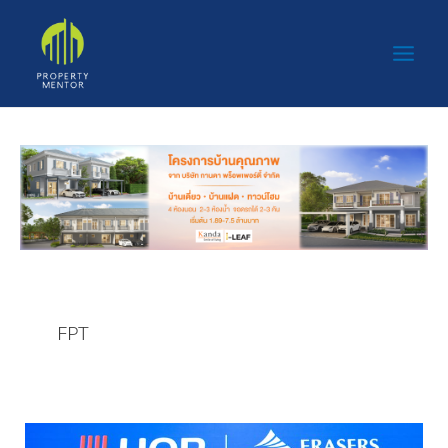
Skip
Main
to
Men
content
FPT
ยู