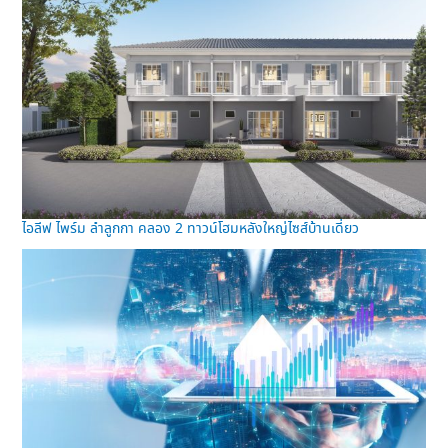
ไอลีฟ ไพร์ม ลำลูกกา คลอง 2 ทาวน์โฮมหลังใหญ่ไซส์บ้านเดี่ยว