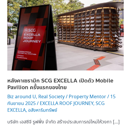
เซ
รา
มิก SCG
EXCELLA เปิด
ตัว Mobile
Pavilion ครั้ง
แรก
ของ
ไทย
หลังคาเซรามิก SCG EXCELLA เปิดตัว Mobile
Pavilion ครั้งแรกของไทย
Biz around U
,
Real Society
/
Property Mentor
/
15
กันยายน 2025
/
EXCELLA ROOF JOURNEY
,
SCG
EXCELLA
,
อสังหาริมทรัพย์
บริษัท เอสซีจี รูฟฟิ่ง จำกัด สร้างประสบการณ์ใหม่ให้วงกา […]