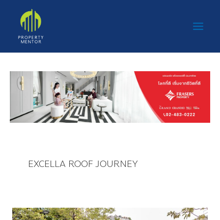
Skip
Main
to
Men
content
EXCELLA ROOF JOURNEY
หลังคา