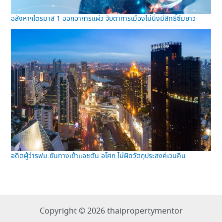
อสังหาฯไตรมาส 1 ออกอาการแผ่ว จับตาการเมืองไม่นิ่งมีสิทธิ์ซึมยาว
อดีตผู้ว่ารฟม.ยันทางเข้าแอชตัน อโศก ไม่ผิดวัตถุประสงค์เวนคืน
Copyright © 2026 thaipropertymentor