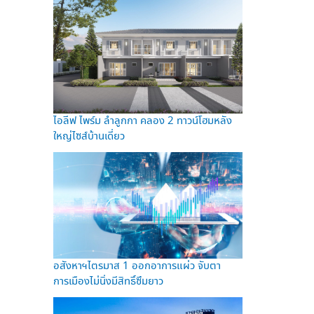
ไอลีฟ ไพร์ม ลำลูกกา คลอง 2 ทาวน์โฮมหลัง
ใหญ่ไซส์บ้านเดี่ยว
อสังหาฯไตรมาส 1 ออกอาการแผ่ว จับตา
การเมืองไม่นิ่งมีสิทธิ์ซึมยาว