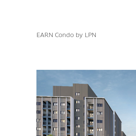
EARN Condo by LPN
LPN ดัน
“EARN
Condo
by
LPN”
รองรับ
นัก
ลงทุน
จีน