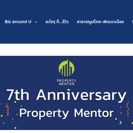
Biz around U
อะไรๆ ก็…รีวิว
สาธารณูปโภค-พัฒนาเมือง