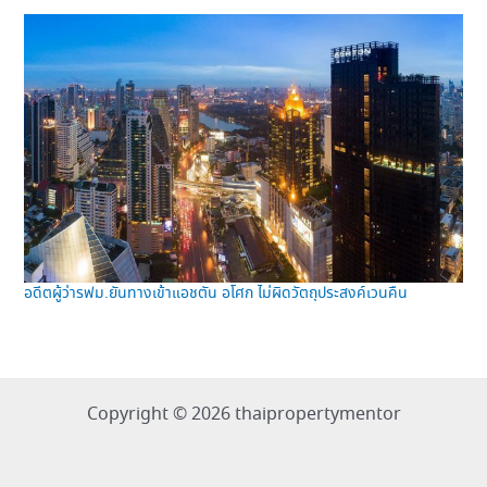
อดีตผู้ว่ารฟม.ยันทางเข้าแอชตัน อโศก ไม่ผิดวัตถุประสงค์เวนคืน
Copyright © 2026 thaipropertymentor