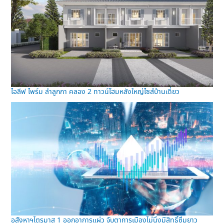
ไอลีฟ ไพร์ม ลำลูกกา คลอง 2 ทาวน์โฮมหลังใหญ่ไซส์บ้านเดี่ยว
อสังหาฯไตรมาส 1 ออกอาการแผ่ว จับตาการเมืองไม่นิ่งมีสิทธิ์ซึมยาว