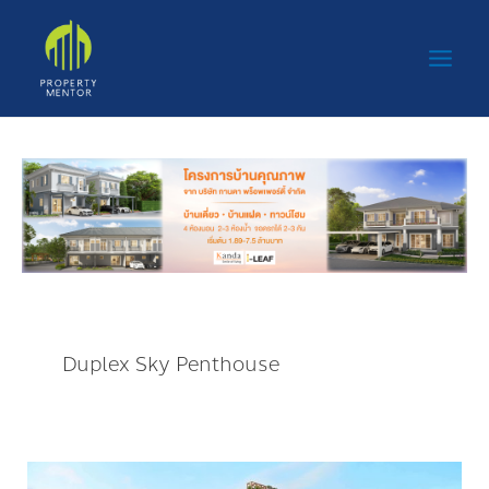
Skip
Main
to
Men
content
Duplex Sky Penthouse
เปิด