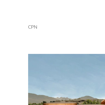
CPN
CPN ทุ่ม 15,000 ล้าน
บาท ลุย
มิกซ์
ยูส
ใหม่
กระบี่ พร้อม
พลิก
โฉม
อีก