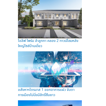
ไอลีฟ ไพร์ม ลำลูกกา คลอง 2 ทาวน์โฮมหลัง
ใหญ่ไซส์บ้านเดี่ยว
อสังหาฯไตรมาส 1 ออกอาการแผ่ว จับตา
การเมืองไม่นิ่งมีสิทธิ์ซึมยาว