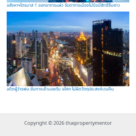
อสังหาฯไตรมาส 1 ออกอาการแผ่ว จับตาการเมืองไม่นิ่งมีสิทธิ์ซึมยาว
อดีตผู้ว่ารฟม.ยันทางเข้าแอชตัน อโศก ไม่ผิดวัตถุประสงค์เวนคืน
Copyright © 2026 thaipropertymentor