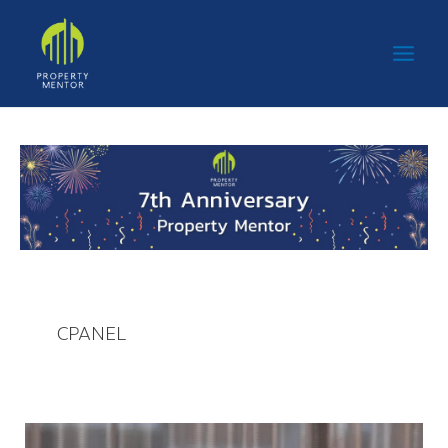
Skip
Main
to
Men
content
CPANEL
CPANEL ชู