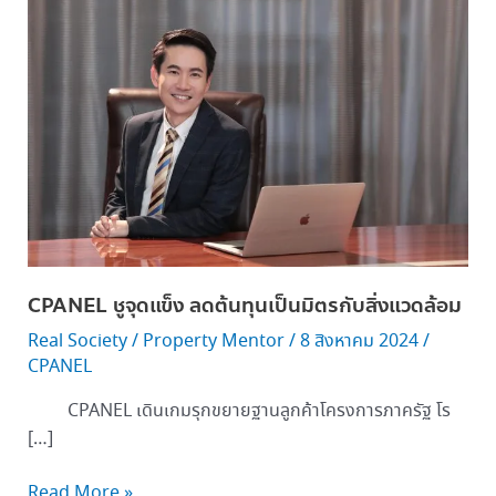
จุด
แข็ง
ลด
ต้นทุน
เป็น
มิตร
กับ
สิ่ง
แวดล้อม
CPANEL ชูจุดแข็ง ลดต้นทุนเป็นมิตรกับสิ่งแวดล้อม
Real Society
/
Property Mentor
/
8 สิงหาคม 2024
/
CPANEL
CPANEL เดินเกมรุกขยายฐานลูกค้าโครงการภาครัฐ โร
[…]
Read More »