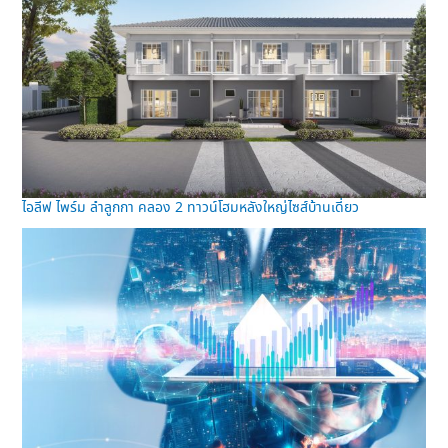
ไอลีฟ ไพร์ม ลำลูกกา คลอง 2 ทาวน์โฮมหลังใหญ่ไซส์บ้านเดี่ยว