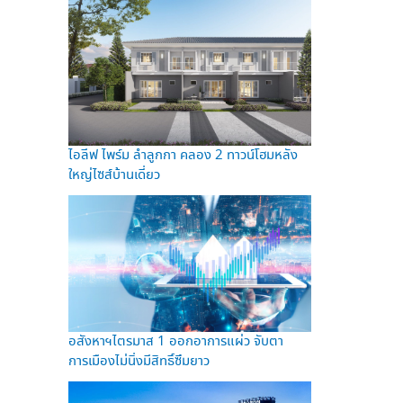
ไอลีฟ ไพร์ม ลำลูกกา คลอง 2 ทาวน์โฮมหลัง
ใหญ่ไซส์บ้านเดี่ยว
อสังหาฯไตรมาส 1 ออกอาการแผ่ว จับตา
การเมืองไม่นิ่งมีสิทธิ์ซึมยาว