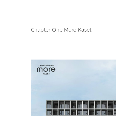
Chapter One More Kaset
“Chapter
One
More
Kaset”
ใกล้
ม.เกษตร
เพียง
600
เมตร