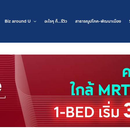
Biz around U
อะไรๆ ก็…รีวิว
สาธารณูปโภค-พัฒนาเมือง