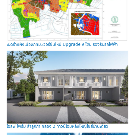
เปิดร่างผังเมืองกทม.เวอร์ชั่นใหม่ Upgrade 9 โซน รองรับรถไฟฟ้า
ไอลีฟ ไพร์ม ลำลูกกา คลอง 2 ทาวน์โฮมหลังใหญ่ไซส์บ้านเดี่ยว