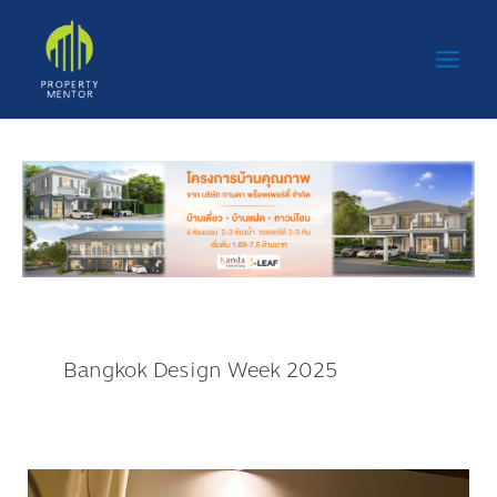
Skip
Main
to
Men
content
Bangkok Design Week 2025
คุณ