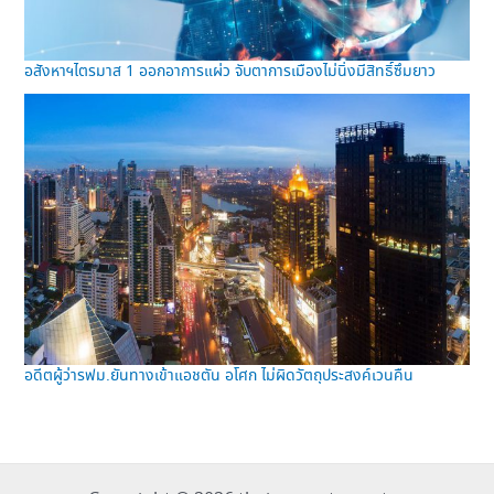
อสังหาฯไตรมาส 1 ออกอาการแผ่ว จับตาการเมืองไม่นิ่งมีสิทธิ์ซึมยาว
อดีตผู้ว่ารฟม.ยันทางเข้าแอชตัน อโศก ไม่ผิดวัตถุประสงค์เวนคืน