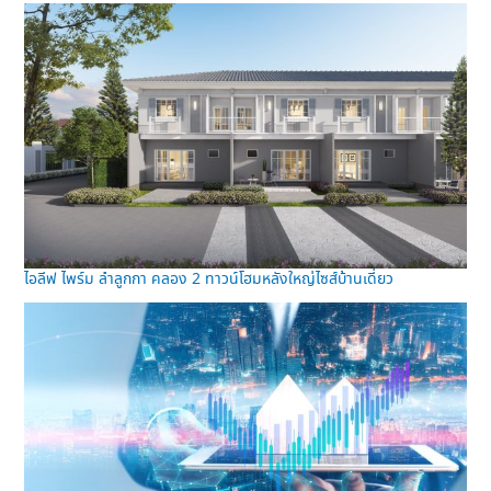
ไอลีฟ ไพร์ม ลำลูกกา คลอง 2 ทาวน์โฮมหลังใหญ่ไซส์บ้านเดี่ยว