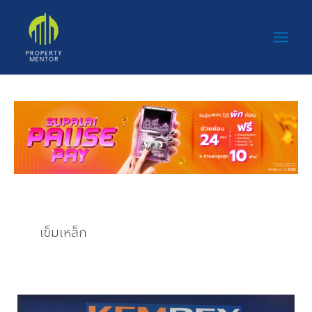
Skip
Main
to
Men
content
เข็มเหล็ก
เข็ม