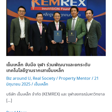
เหล็ก
จับ
มือ
จุฬา
ร่วมพัฒนา
และ
ยก
ระดับ
เทคโนโลยี
ฐานราก
เข็มเหล็ก จับมือ จุฬา ร่วมพัฒนาและยกระดับ
เสา
เทคโนโลยีฐานรากเสาเข็มเหล็ก
เข็ม
เหล็ก
Biz around U
,
Real Society
/
Property Mentor
/
21
มิถุนายน 2025
/
เข็มเหล็ก
บริษัท เข็มเหล็ก จำกัด (KEMREX) และ จุฬาลงกรณ์มหาวิทยาล
[…]