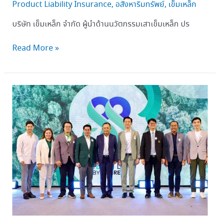
Product Liability Insurance
,
อสังหาริมทรัพย์
,
เข็มเหล็ก
บริษัท เข็มเหล็ก จำกัด ผู้นำด้านนวัตกรรมเสาเข็มเหล็ก ปร
Read More »
“เข็ม
เหล็ก”
ระดม
กู
รู
สิ่ง
แวดล้อม
ร่วม
งาน
“88
Green